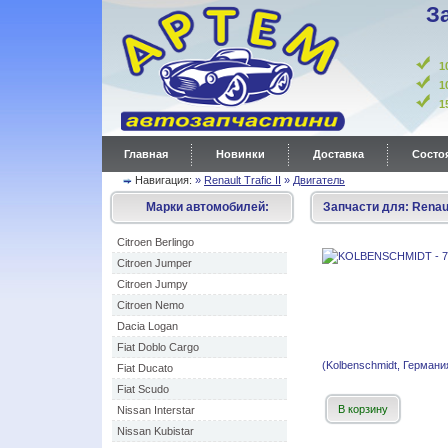
З
1
1
Главная
Новинки
Доставка
Состоя
Навигация:
»
Renault Trafic II
»
Двигатель
Марки автомобилей:
Запчасти для:
Renaul
Citroen Berlingo
Citroen Jumper
Citroen Jumpy
Citroen Nemo
Dacia Logan
Fiat Doblo Cargo
(Kolbenschmidt, Германи
Fiat Ducato
Fiat Scudo
В корзину
Nissan Interstar
Nissan Kubistar