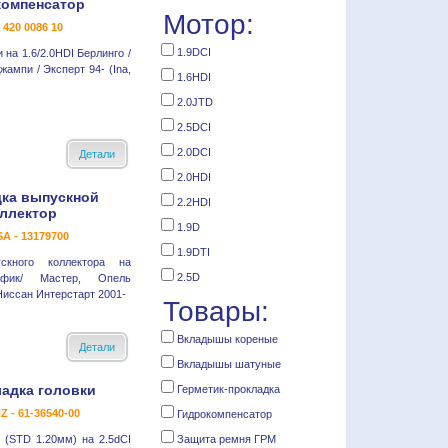
компенсатор
Мотор:
- 420 0086 10
1.9DCI
на 1.6/2.0HDI Берлинго /
жампи / Эксперт 94- (Ina,
1.6HDI
2.0JTD
2.5DCI
2.0DCI
Детали
2.0HDI
ка выпускной
2.2HDI
ллектор
1.9D
A - 13179700
1.9DTI
скного коллектора на
2.5D
афик/ Мастер, Опель
Ниссан Интерстарт 2001-
Товары:
Вкладышы кореные
Детали
Вкладышы шатуные
адка головки
Герметик-прокладка
Z - 61-36540-00
Гидрокомпенсатор
 (STD 1.20мм) на 2.5dCI
Защита ремня ГРМ