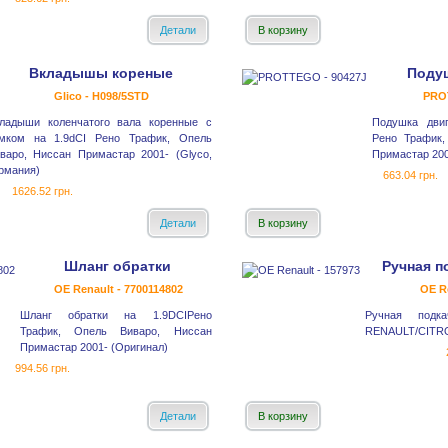
Детали
В корзину
Вкладышы кореные
Подуш
Glico - H098/5STD
PRO
ладыши коленчатого вала коренные с
Подушка двиг
мком на 1.9dCI Рено Трафик, Опель
Рено Трафик,
варо, Ниссан Примастар 2001- (Glyco,
Примастар 200
рмания)
663.04 грн.
1626.52 грн.
Детали
В корзину
Шланг обратки
Ручная п
OE Renault - 7700114802
OE Re
Шланг обратки на 1.9DCIРено
Ручная подка
Трафик, Опель Виваро, Ниссан
RENAULT/CITR
Примастар 2001- (Оригинал)
994.56 грн.
Детали
В корзину