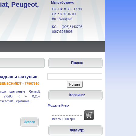
at, Peugeot,
Мы работаем:
Пн.-Пт: 8.30 - 17.30
Сб. : 8.30-16.00
Вс.: Вихідний
KC (096)3143705
(067)3988905
Поиск:
ладышы шатуные
ENSCHMIDT - 77867610
ыши шатунные Renault
Корзина:
ic 2.0dCi ( + 0,25)
nschmidt, Германия)
Модель
К-во
Всего:
0.00 грн
Детали
Фильтр: