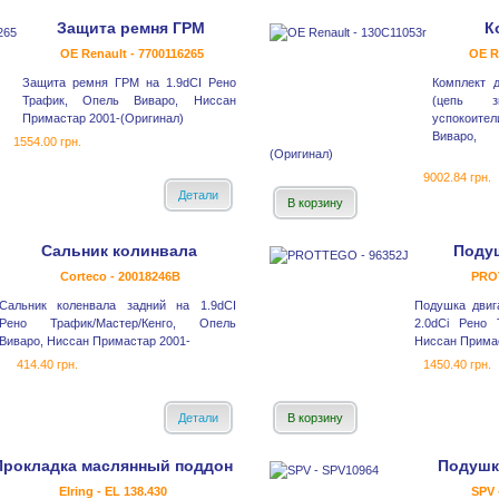
Защита ремня ГРМ
К
OE Renault - 7700116265
OE R
Защита ремня ГРМ на 1.9dCI Рено
Комплект 
Трафик, Опель Виваро, Ниссан
(цепь зв
Примастар 2001-(Оригинал)
успокоите
Виваро,
1554.00 грн.
(Оригинал)
9002.84 грн.
Детали
В корзину
Сальник колинвала
Подуш
Corteco - 20018246B
PRO
Сальник коленвала задний на 1.9dCI
Подушка двиг
Рено Трафик/Мастер/Кенго, Опель
2.0dCi Рено 
Виваро, Ниссан Примастар 2001-
Ниссан Примас
414.40 грн.
1450.40 грн.
Детали
В корзину
Прокладка маслянный поддон
Подушк
Elring - EL 138.430
SPV 