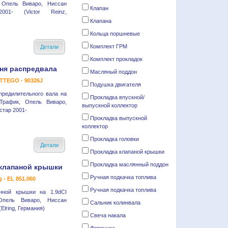
 Опель Виваро, Ниссан
Клапан
001- (Victor Reinz,
Клапана
Кольца поршневые
Комплект ГРМ
Детали
Комплект прокладок
ня распредвала
Масляный поддон
TTEGO - 90326J
Подушка двигателя
предилительного вала на
Прокладка впускной/
Трафик, Опель Виваро,
выпускной коллектор
тар 2001-
Прокладка выпускной
коллектор
Прокладка головки
Детали
Прокладка клапаной крышки
Прокладка маслянный поддон
клапаной крышки
Ручная подкачка топлива
g - EL 851.060
Ручная подкачка топлива
анной крышки на 1.9dCI
Опель Виваро, Ниссан
Сальник колинвала
Elring, Германия)
Свеча накала