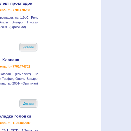
лект прокладок
enault - 7701470288
рокладок на 1.9dCI Рено
Опель Виваро, Ниссан
2001- (Оригинал)
Детали
Клапана
enault - 7701474702
клапан (комплект) на
о Трафик, Опель Виваро,
мастар 2001- (Оригинал)
Детали
кладка головки
enault - 110448588R
а ГБЦ (STD 1.2мм) на