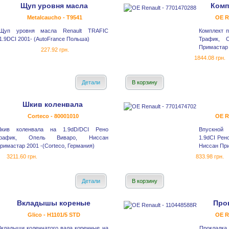
Щуп уровня масла
Комп
Metalcaucho - T9541
OE R
Щуп уровня масла Renault TRAFIC
Комплект п
1.9DCI 2001- (AutoFrance Польша)
Трафик, 
Примастар 
227.92 грн.
1844.08 грн.
Детали
В корзину
Шкив коленвала
Corteco - 80001010
OE R
кив коленвала на 1.9dD/DCI Рено
Впускной 
рафик, Опель Виваро, Ниссан
1.9dCI Рен
римастар 2001 -(Corteco, Германия)
Ниссан При
3211.60 грн.
833.98 грн.
Детали
В корзину
Вкладышы кореные
Про
Glico - H1101/5 STD
OE R
Вкладыши коленчатого вала коренные на
Прокладк