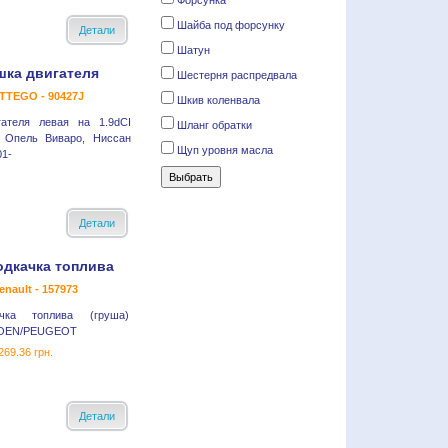
Форсунка
Шайба под форсунку
Детали
Шатун
ка двигателя
Шестерня распредвала
TTEGO - 90427J
Шкив коленвала
ателя левая на 1.9dCI
Шланг обратки
 Опель Виваро, Ниссан
Щуп уровня масла
1-
Детали
одкачка топлива
nault - 157973
чка топлива (груша)
OEN/PEUGEOT
269.36 грн.
Детали