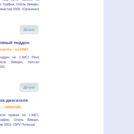
о Трафик, Опель Виваро,
мастар 2006- (Оригинал)
Детали
ляный поддон
lcaucho - ms14967
оддон на 1.9dCI Рено
пель Виваро, Ниссан
001-
Детали
ка двигателя
 - 10962USEL
еля правая на 1.9dCI,
рафик, Опель Виваро,
р 2001- (SPV Польша)