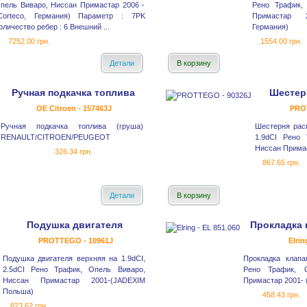
пель Виваро, Ниссан Примастар 2006 -
Рено Трафик,
Corteco, Германия) Параметр : 7PK
Примастар 2
оличество ребер : 6 Внешний ...
Германия)
7252.00 грн.
1554.00 грн.
Детали
В корзину
Ручная подкачка топлива
Шестер
OE Citroen - 157463J
PRO
Ручная подкачка топлива (груша)
Шестерня рас
RENAULT/CITROEN/PEUGEOT
1.9dCI Рено 
Ниссан Примас
326.34 грн.
867.65 грн.
Детали
В корзину
Подушка двигателя
Прокладка 
PROTTEGO - 10961J
Elrin
Подушка двигателя верхняя на 1.9dCI,
Прокладка клап
2.5dCI Рено Трафик, Опель Виваро,
Рено Трафик, 
Ниссан Примастар 2001-(JADEXIM
Примастар 2001- (
Польша)
458.43 грн.
823.62 грн.