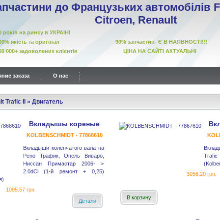
апчастини до Французьких автомобілів Fi
Citroen, Renault
10 років на ринку в УКРАІНІ
00% якість та оригінал 90% запчастин- Є В НАЯВНОСТІ!!!
50 000+ задоволених клієнтів ЦІНА НА САЙТІ АКТУАЛЬНІ
ние заказа
О нас
t Trafic II
»
Двигатель
Вкладышы кореные
Вк
KOLBENSCHMIDT - 77868610
KOLB
Вкладыши коленчатого вала на
Вклад
Рено Трафик, Опель Виваро,
Traf
Ниссан Примастар 2006- >
(Kolbe
2.0dCi (1-й ремонт + 0,25)
3056.20 грн.
я)
1095.57 грн.
В корзину
Детали