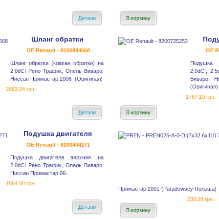
Детали
В корзину
Шланг обратки
Под
OE Renault - 8200894668
OE R
Шланг обратки (клапан обратки) на
Подушка 
2.0dCI Рено Трафик, Опель Виваро,
2.0dCI, 2.
Ниссан Примастар 2006- (Оригинал)
Виваро, Н
(Оригинал)
2683.24 грн.
1787.10 грн.
Детали
В корзину
Подушка двигателя
OE Renault - 8200404271
Подушка двигателя верхняя на
2.0dCI Рено Трафик, Опель Виваро,
Ниссан Примастар 06-
1864.80 грн.
Примастар 2001-(Paradowscy Польша)
238.28 грн.
Детали
В корзину