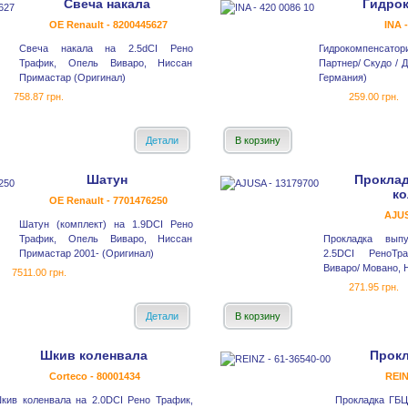
Свеча накала
Гидро
OE Renault - 8200445627
INA 
Свеча накала на 2.5dCI Рено
Гидрокомпенсатори 
Трафик, Опель Виваро, Ниссан
Партнер/ Скудо / Д
Примастар (Оригинал)
Германия)
758.87 грн.
259.00 грн.
Детали
В корзину
Шатун
Проклад
ко
OE Renault - 7701476250
AJUS
Шатун (комплект) на 1.9DCI Рено
Трафик, Опель Виваро, Ниссан
Прокладка выпу
Примастар 2001- (Оригинал)
2.5DCI РеноТр
Виваро/ Мовано, 
7511.00 грн.
271.95 грн.
Детали
В корзину
Шкив коленвала
Прокл
Corteco - 80001434
REIN
кив коленвала на 2.0DCI Рено Трафик,
Прокладка ГБЦ