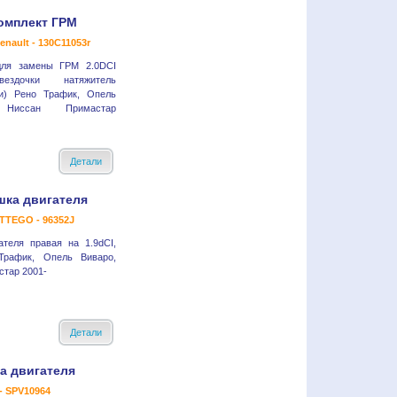
омплект ГРМ
enault - 130C11053r
для замены ГРМ 2.0DCI
ездочки натяжитель
ли) Рено Трафик, Опель
 Ниссан Примастар
Детали
ка двигателя
TTEGO - 96352J
ателя правая на 1.9dCI,
Трафик, Опель Виваро,
тар 2001-
Детали
а двигателя
- SPV10964