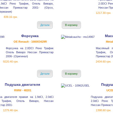
1.9dCI Рено Трафик, Опель Виваро,
2.0DCI Рен
Ниссан Примастар 2001- (Glyco,
Ниссан При
Германия)
1217.30 грн.
839.16 грн.
Детали
В корзину
Форсунка
Мас
OE Renault - 166003429R
Meta
Форсунка на 2.0DCI Рено Трафик
Масляный п
Опель Виваро Ниссан Примастар
Трафик, О
2006- (Оригинал)
Примастар 2
9220.40 грн.
2434.60 грн.
Детали
В корзину
Подушка двигателя
Подуш
RWW - 48201
UCEL
а двигателя правая на 1.9dCI, 2.0dCi
Подушка двигат
 Трафик, Опель Виваро, Ниссан
2.0dCi Рено Т
тар 2001-
Ниссан Примаста
1279.46 грн.
1398.60 грн.