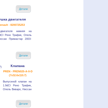
Детали
ушка двигателя
enault - 8200725253
двигателя нижняя на
5dCI Рено Трафик, Опель
иссан Примастар 2003-
Детали
Клапана
PREN - PREN025-A-0-D
(7x32.6x110.7)
Выпускной клапан на
1.9dCI Рено Трафик,
Опель Виваро, Ниссан
Детали