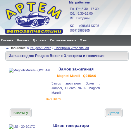
Мы работаем:
Пн.-Пт: 8.30 - 17.30
Сб. : 8.30-16.00
Вс.: Вихідний
KC (096)3143705
(067)3988905
Главная
Новинки
Доставка
Состояние заказа
О нас
Навигация:
»
Peugeot Boxer
»
Электрика и топливная
Запчасти для:
Peugeot Boxer
»
Электрика и топливная
Замок зажигания
Magneti Marelli - Q215A/6
Замок зажигания Boxer ,
Jumper, Ducato 94-02 Magneti
Marelli
1627.40 грн.
В корзину
Детали
Шкив генератора