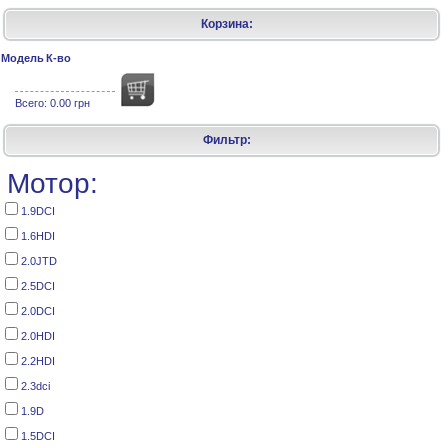
Корзина:
Модель
К-во
Всего:
0.00 грн
Фильтр:
Мотор:
1.9DCI
1.6HDI
2.0JTD
2.5DCI
2.0DCI
2.0HDI
2.2HDI
2.3dci
1.9D
1.5DCI