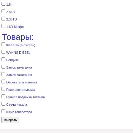
1.8I
2.5TD
2.3JTD
1.6D Multijet
Товары:
Kleen-flo (антигель)
WYNNS DIESEL
Бендикс
Замок зажигания
Замок зажигания
Отсекатель топлива
Реле cвечи накала
Ручная подкачка топлива
Свеча накала
Шкив генератора