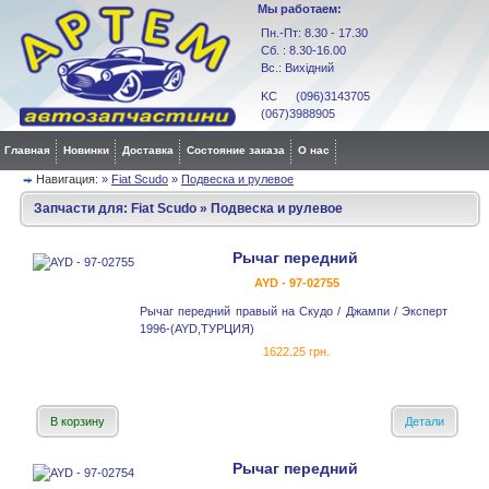
Мы работаем:
Пн.-Пт: 8.30 - 17.30
Сб. : 8.30-16.00
Вс.: Вихідний
KC (096)3143705
(067)3988905
Главная
Новинки
Доставка
Состояние заказа
О нас
Навигация:
»
Fiat Scudo
»
Подвеска и рулевое
Запчасти для:
Fiat Scudo
»
Подвеска и рулевое
Рычаг передний
AYD - 97-02755
Рычаг передний правый на Скудо / Джампи / Эксперт
1996-(AYD,ТУРЦИЯ)
1622.25 грн.
В корзину
Детали
Рычаг передний