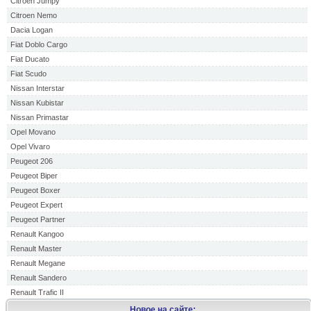
Citroen Jumpy
Citroen Nemo
Dacia Logan
Fiat Doblo Cargo
Fiat Ducato
Fiat Scudo
Nissan Interstar
Nissan Kubistar
Nissan Primastar
Opel Movano
Opel Vivaro
Peugeot 206
Peugeot Biper
Peugeot Boxer
Peugeot Expert
Peugeot Partner
Renault Kangoo
Renault Master
Renault Megane
Renault Sandero
Renault Trafic II
Новое на сайте: