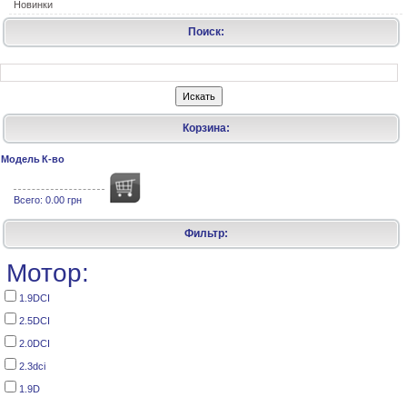
Новинки
Поиск:
Корзина:
Модель
К-во
Всего:
0.00 грн
Фильтр:
Мотор:
1.9DCI
2.5DCI
2.0DCI
2.3dci
1.9D