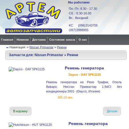
Мы работаем:
Пн.-Пт: 8.30 - 17.30
Сб. : 8.30-16.00
Вс.: Вихідний
KC (096)3143705
(067)3988905
Главная
Новинки
Доставка
Состояние заказа
О нас
Навигация:
»
Nissan Primastar
»
Ремни
Запчасти для:
Nissan Primastar
»
Ремни
Ремень генератора
Dayco - DAY 5PK1125
Ремень генератора на Рено Трафик, Опель
Виваро, Ниссан Примастар 1.9dCI без
кондиционера 2001- (Dayco, Италия)
365.19 грн.
В корзину
Детали
Ремень генератора