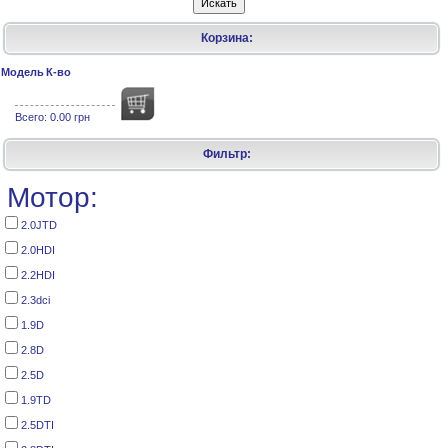
Корзина:
Модель
К-во
Всего:
0.00 грн
Фильтр:
Мотор:
2.0JTD
2.0HDI
2.2HDI
2.3dci
1.9D
2.8D
2.5D
1.9TD
2.5DTI