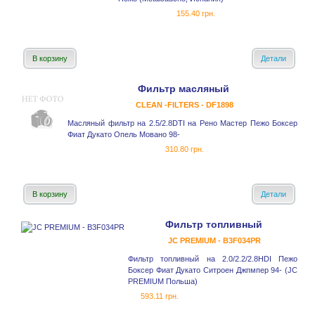
155.40 грн.
В корзину
Детали
Фильтр масляный
CLEAN -FILTERS - DF1898
Масляный фильтр на 2.5/2.8DTI на Рено Мастер Пежо Боксер
Фиат Дукато Опель Мовано 98-
310.80 грн.
В корзину
Детали
Фильтр топливный
JC PREMIUM - B3F034PR
Фильтр топливный на 2.0/2.2/2.8HDI Пежо
Боксер Фиат Дукато Ситроен Джпмпер 94- (JC
PREMIUM Польша)
593.11 грн.