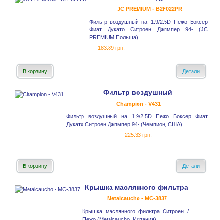
JC PREMIUM - B2F022PR
Фильтр воздушный на 1.9/2.5D Пежо Боксер
Фиат Дукато Ситроен Джпмпер 94- (JC
PREMIUM Польша)
183.89 грн.
В корзину
Детали
Фильтр воздушный
Champion - V431
Фильтр воздушный на 1.9/2.5D Пежо Боксер Фиат
Дукато Ситроен Джпмпер 94- (Чемпион, США)
225.33 грн.
В корзину
Детали
Крышка маслянного фильтра
Metalcaucho - MC-3837
Крышка маслянного фильтра Ситроен /
Пежо (Metalcaucho, Испания)