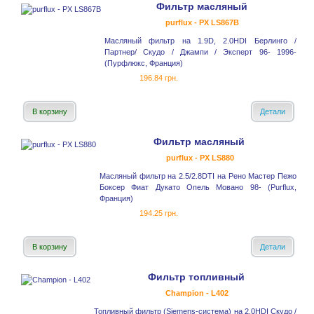
Фильтр масляный
purflux - PX LS867B
Масляный фильтр на 1.9D, 2.0HDI Берлинго /
Партнер/ Скудо / Джампи / Эксперт 96- 1996-
(Пурфлюкс, Франция)
196.84 грн.
В корзину
Детали
Фильтр масляный
purflux - PX LS880
Масляный фильтр на 2.5/2.8DTI на Рено Мастер Пежо
Боксер Фиат Дукато Опель Мовано 98- (Purflux,
Франция)
194.25 грн.
В корзину
Детали
Фильтр топливный
Champion - L402
Топливный фильтр (Siemens-система) на 2.0HDI Скудо /