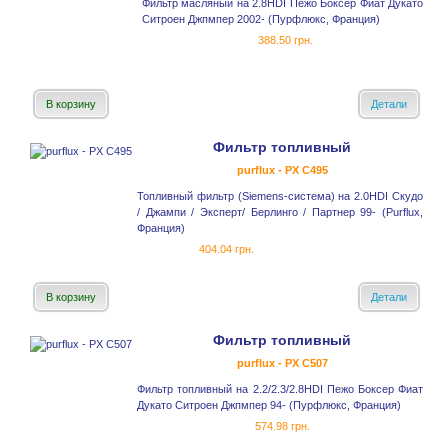
Фильтр масляный на 2.8HDI Пежо Боксер Фиат Дукато
Ситроен Джпмпер 2002- (Пурфлюкс, Франция)
388.50 грн.
В корзину
Детали
Фильтр топливный
purflux - PX C495
Топливный фильтр (Siemens-система) на 2.0HDI Скудо
/ Джампи / Эксперт/ Берлинго / Партнер 99- (Purflux,
Франция)
404.04 грн.
В корзину
Детали
Фильтр топливный
purflux - PX C507
Фильтр топливный на 2.2/2.3/2.8HDI Пежо Боксер Фиат
Дукато Ситроен Джпмпер 94- (Пурфлюкс, Франция)
574.98 грн.