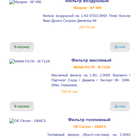
Фильтр воздушный
Maxgear - AF-690
Фильтр воздушный на 1.9/2.5TD/2.8HDI Пежо Боксер
Фиат Дукато Ситроен Джпмпер 94-
209.79 грн.
В корзину
Детали
Фильтр масляный
MANN-FILTR - W 712/8
Масляный фильтр на 1.9D, 2.0HDI Берлинго /
Партнер/ Скудо / Джампи / Эксперт 96- 1996-
(Ман, Германия)
194.25 грн.
В корзину
Детали
Фильтр топливный
OE Citroen - 1906C5
Топливный фильтр (Bosch-система) на 2.0HDI