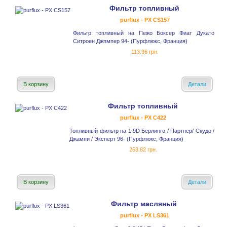
Фильтр топливный
purflux - PX CS157
Фильтр топливный на Пежо Боксер Фиат Дукато
Ситроен Джпмпер 94- (Пурфлюкс, Франция)
113.96 грн.
В корзину
Детали
Фильтр топливный
purflux - PX C422
Топливный фильтр на 1.9D Берлинго / Партнер/ Скудо /
Джампи / Эксперт 96- (Пурфлюкс, Франция)
253.82 грн.
В корзину
Детали
Фильтр масляный
purflux - PX LS361