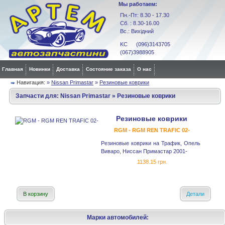
Мы работаем:
Пн.-Пт: 8.30 - 17.30
Сб. : 8.30-16.00
Вс.: Вихідний
KC (096)3143705
(067)3988905
Главная
Новинки
Доставка
Состояние заказа
О нас
Навигация:
»
Nissan Primastar
»
Резиновые коврики
Запчасти для:
Nissan Primastar
»
Резиновые коврики
Резиновые коврики
RGM - RGM REN TRAFIC 02-
Резиновые коврики на Трафик, Опель
Виваро, Ниссан Примастар 2001-
1138.15 грн.
В корзину
Детали
Марки автомобилей: