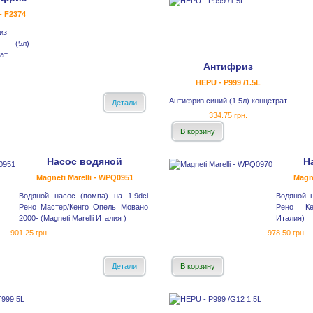
- F2374
из
й (5л)
ат
Антифриз
HEPU - P999 /1.5L
Антифриз синий (1.5л) концетрат
Детали
334.75 грн.
В корзину
Насос водяной
Н
Magneti Marelli - WPQ0951
Magne
Водяной насос (помпа) на 1.9dci
Водяной 
Рено Мастер/Кенго Опель Мовано
Рено Кен
2000- (Magneti Marelli Италия )
Италия)
901.25 грн.
978.50 грн.
Детали
В корзину