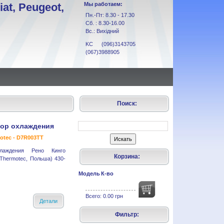
at, Peugeot,
Мы работаем:
Пн.-Пт: 8.30 - 17.30
Сб. : 8.30-16.00
Вс.: Вихідний
KC (096)3143705
(067)3988905
Поиск:
тор охлаждения
otec - D7R003TT
хлаждения Рено Кинго
Корзина:
(Thermotec, Польша) 430-
Модель
К-во
Всего:
0.00 грн
Детали
Фильтр: