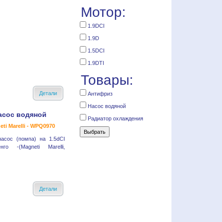
Мотор:
1.9DCI
1.9D
1.5DCI
1.9DTI
Товары:
Детали
Антифриз
Насос водяной
асос водяной
Радиатор охлаждения
ti Marelli - WPQ0970
насос (помпа) на 1.5dCI
го -(Magneti Marelli,
Детали