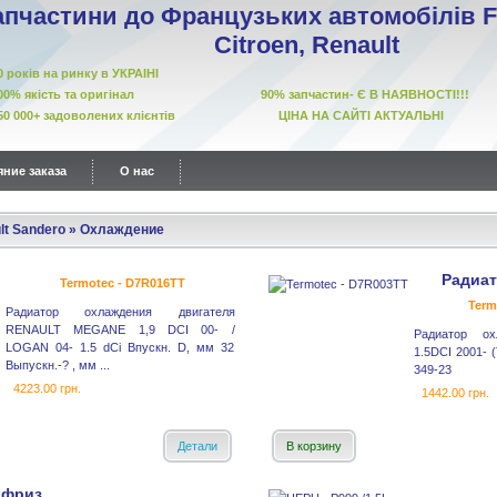
апчастини до Французьких автомобілів Fi
Citroen, Renault
10 років на ринку в УКРАІНІ
00% якість та оригінал 90% запчастин- Є В НАЯВНОСТІ!!!
50 000+ задоволених клієнтів ЦІНА НА САЙТІ АКТУАЛЬНІ
ние заказа
О нас
lt Sandero
»
Охлаждение
Радиа
Termotec - D7R016TT
Term
Радиатор охлаждения двигателя
RENAULT MEGANE 1,9 DCI 00- /
Радиатор о
LOGAN 04- 1.5 dCi Впускн. D, мм 32
1.5DCI 2001- 
Выпускн.-? , мм ...
349-23
4223.00 грн.
1442.00 грн.
Детали
В корзину
ифриз