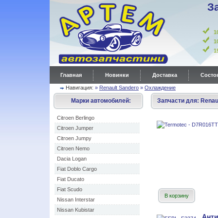
З
1
1
Главная
Новинки
Доставка
Состоя
Навигация:
»
Renault Sandero
»
Охлаждение
Марки автомобилей:
Запчасти для:
Renau
Citroen Berlingo
Citroen Jumper
Citroen Jumpy
Citroen Nemo
Dacia Logan
Fiat Doblo Cargo
Fiat Ducato
Fiat Scudo
В корзину
Nissan Interstar
Nissan Kubistar
Ант