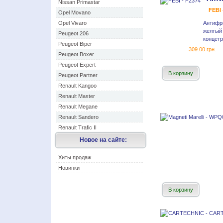
Nissan Primastar
FEBI 
Opel Movano
Opel Vivaro
Антифр
желты
Peugeot 206
концетр
Peugeot Biper
309.00 грн.
Peugeot Boxer
Peugeot Expert
В корзину
Peugeot Partner
Renault Kangoo
Renault Master
Renault Megane
Renault Sandero
Renault Trafic II
Новое на сайте:
Хиты продаж
Новинки
В корзину