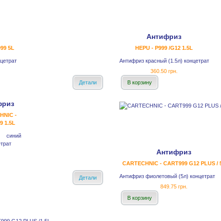
Антифриз
99 5L
HEPU - P999 /G12 1.5L
нцетрат
Антифриз красный (1.5л) концетрат
360.50 грн.
Детали
В корзину
фриз
HNIC -
9 1.5L
 синий
етрат
Антифриз
CARTECHNIC - CART999 G12 PLUS / 
Антифриз фиолетовый (5л) концетрат
Детали
849.75 грн.
В корзину