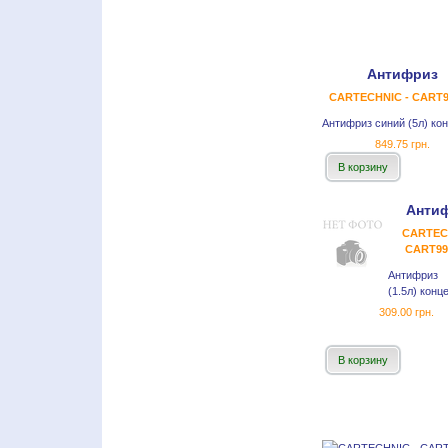
Антифриз
CARTECHNIC - CART9
Антифриз синий (5л) ко
849.75 грн.
В корзину
Анти
CARTEC
CART99
Антифриз
(1.5л) конц
309.00 грн.
В корзину