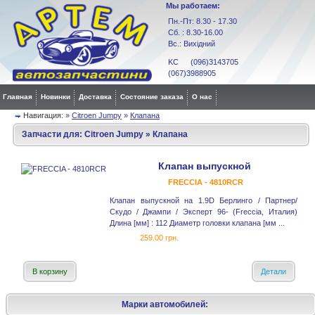
Мы работаем:
Пн.-Пт: 8.30 - 17.30
Сб. : 8.30-16.00
Вс.: Вихідний
KC (096)3143705
(067)3988905
Главная
Новинки
Доставка
Состояние заказа
О нас
Навигация:
»
Citroen Jumpy
»
Клапана
Запчасти для:
Citroen Jumpy
»
Клапана
Клапан выпускной
FRECCIA - 4810RCR
Клапан выпускной на 1.9D Берлинго / Партнер/
Скудо / Джампи / Эксперт 96- (Freccia, Италия)
Длина [мм] : 112 Диаметр головки клапана [мм ...
259.00 грн.
В корзину
Детали
Марки автомобилей: