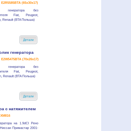
- E2R5585BTA (65x30x17)
к генератора без
ителя Fiat, Peugeot,
n, Renault (BTA Польша)
Детали
олик генератора
- E2W5475BTA (70x26x17)
ик генератора без
жителя Fiat, Peugeot,
n, Renault (BTA Польша)
Детали
ра с натяжителем
 XM816
ератора на 1.9dCI Рено
 Ниссан Примастар 2001-