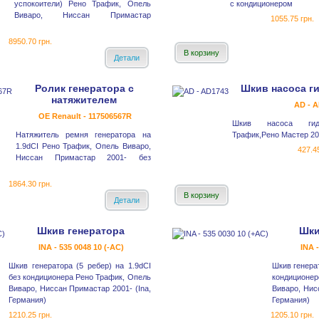
успокоители) Рено Трафик, Опель
с кондиционером
Виваро, Ниссан Примастар
1055.75 грн.
8950.70 грн.
В корзину
Детали
Ролик генератора с
Шкив насоса г
натяжителем
AD - 
OE Renault - 117506567R
Шкив насоса гидр
Натяжитель ремня генератора на
Трафик,Рено Мастер 20
1.9dCI Рено Трафик, Опель Виваро,
427.45
Ниссан Примастар 2001- без
1864.30 грн.
В корзину
Детали
Шкив генератора
Шки
INA - 535 0048 10 (-AC)
INA 
Шкив генератора (5 ребер) на 1.9dCI
Шкив генерат
без кондиционера Рено Трафик, Опель
кондиционе
Виваро, Ниссан Примастар 2001- (Ina,
Виваро, Нис
Германия)
Германия)
1210.25 грн.
1205.10 грн.