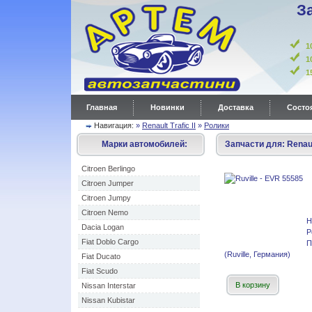
З
1
1
Главная
Новинки
Доставка
Состоя
Навигация:
»
Renault Trafic II
»
Ролики
Марки автомобилей:
Запчасти для:
Renaul
Citroen Berlingo
Citroen Jumper
Citroen Jumpy
Citroen Nemo
Н
Dacia Logan
Р
Fiat Doblo Cargo
П
(Ruville, Германия)
Fiat Ducato
Fiat Scudo
В корзину
Nissan Interstar
Nissan Kubistar