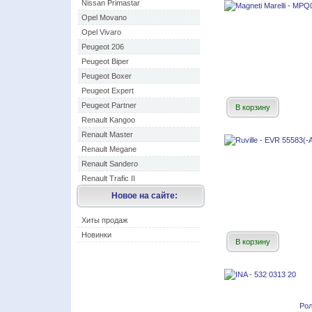
Nissan Primastar
Opel Movano
Opel Vivaro
Peugeot 206
Peugeot Biper
Peugeot Boxer
Peugeot Expert
Peugeot Partner
В корзину
Renault Kangoo
Renault Master
Renault Megane
Renault Sandero
Renault Trafic II
Новое на сайте:
Хиты продаж
Новинки
В корзину
Ро