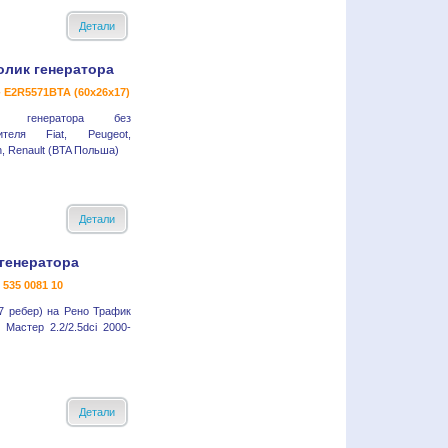
Детали
олик генератора
- E2R5571BTA (60x26x17)
к генератора без
ителя Fiat, Peugeot,
n, Renault (BTA Польша)
Детали
генератора
- 535 0081 10
7 ребер) на Рено Трафик
 Мастер 2.2/2.5dci 2000-
Детали