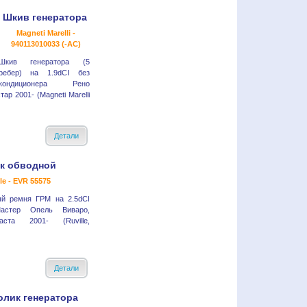
Шкив генератора
Magneti Marelli -
940113010033 (-AC)
Шкив генератора (5
ребер) на 1.9dCI без
кондиционера Рено
р 2001- (Magneti Marelli
Детали
к обводной
le - EVR 55575
ый ремня ГРМ на 2.5dCI
Мастер Опель Виваро,
ста 2001- (Ruville,
Детали
олик генератора