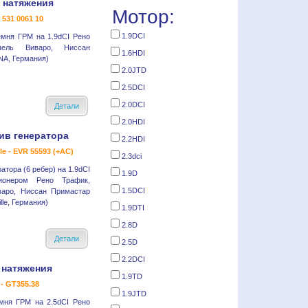
 натяжения
Мотор:
- 531 0061 10
1.9DCI
емня ГРМ на 1.9dCI Рено
пель Виваро, Ниссан
1.6HDI
NA, Германия)
2.0JTD
2.5DCI
2.0DCI
Детали
2.0HDI
ив генератора
2.2HDI
le - EVR 55593 (+AC)
2.3dci
атора (6 ребер) на 1.9dCI
1.9D
ионером Рено Трафик,
1.5DCI
аро, Ниссан Примастар
lle, Германия)
1.9DTI
2.8D
Детали
2.5D
2.2DCI
 натяжения
1.9TD
- GT355.38
1.9JTD
мня ГРМ на 2.5dCI Рено