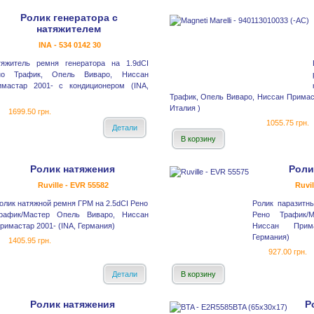
Ролик генератора с
натяжителем
INA - 534 0142 30
тяжитель ремня генератора на 1.9dCI
но Трафик, Опель Виваро, Ниссан
имастар 2001- с кондиционером (INA,
Трафик, Опель Виваро, Ниссан Примаста
Италия )
1699.50 грн.
1055.75 грн.
Детали
В корзину
Ролик натяжения
Роли
Ruville - EVR 55582
Ruvil
олик натяжной ремня ГРМ на 2.5dCI Рено
Ролик паразитн
рафик/Мастер Опель Виваро, Ниссан
Рено Трафик/
римастар 2001- (INA, Германия)
Ниссан Прима
Германия)
1405.95 грн.
927.00 грн.
Детали
В корзину
Ролик натяжения
Р