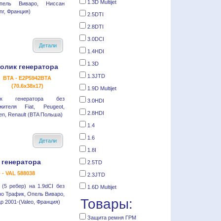
1.3D Multijet
пель Виваро, Ниссан
nr, Франция)
2.5DTI
2.8DTI
3.0DCI
Детали
1.4HDI
1.3D
олик генератора
1.3JTD
BTA - E2P5942BTA
(70.6x38x17)
1.9D Multijet
ик генератора без
3.0HDI
жителя Fiat, Peugeot,
2.8HDI
oen, Renault (BTA Польша)
1.4
1.6
Детали
1.8I
 генератора
2.5TD
o - VAL 588038
2.3JTD
(5 ребер) на 1.9dCI без
1.6D Multijet
о Трафик, Опель Виваро,
Товары:
 2001-(Valeo, Франция)
Защита ремня ГРМ