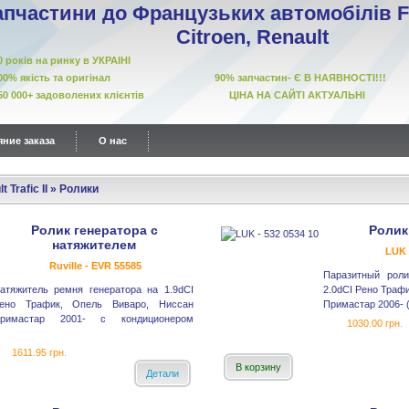
апчастини до Французьких автомобілів Fi
Citroen, Renault
10 років на ринку в УКРАІНІ
00% якість та оригінал 90% запчастин- Є В НАЯВНОСТІ!!!
50 000+ задоволених клієнтів ЦІНА НА САЙТІ АКТУАЛЬНІ
ние заказа
О нас
t Trafic II
»
Ролики
Ролик генератора с
Ролик
натяжителем
LUK 
Ruville - EVR 55585
Паразитный роли
атяжитель ремня генератора на 1.9dCI
2.0dCI Рено Траф
ено Трафик, Опель Виваро, Ниссан
Примастар 2006- (
римастар 2001- с кондиционером
1030.00 грн.
1611.95 грн.
В корзину
Детали