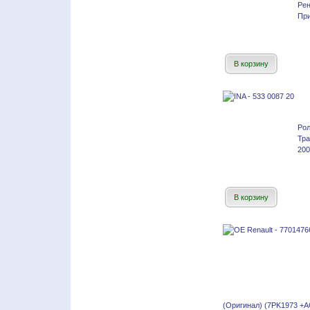
Рен
При
В корзину
Рол
Тр
200
В корзину
(Оригинал) (7PK1973 +A