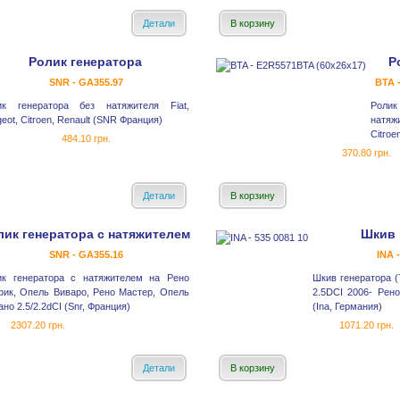
Детали
В корзину
Ролик генератора
Р
SNR - GA355.97
BTA 
ик генератора без натяжителя Fiat,
Роли
eot, Citroen, Renault (SNR Франция)
натяж
Citroe
484.10 грн.
370.80 грн.
Детали
В корзину
лик генератора с натяжителем
Шкив 
SNR - GA355.16
INA 
ик генератора с натяжителем на Рено
Шкив генератора (
фик, Опель Виваро, Рено Мастер, Опель
2.5DCI 2006- Рено
но 2.5/2.2dCI (Snr, Франция)
(Ina, Германия)
2307.20 грн.
1071.20 грн.
Детали
В корзину