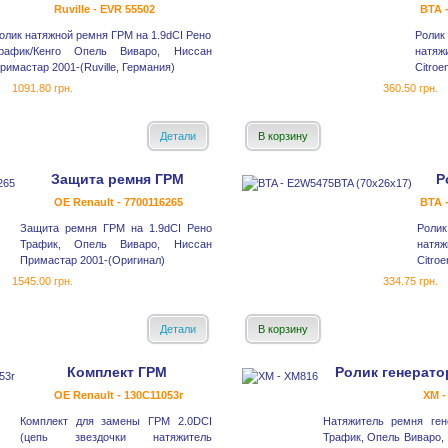
Ruville - EVR 55502
BTA 
олик натяжной ремня ГРМ на 1.9dCI Рено
Роли
рафик/Кенго Опель Виваро, Ниссан
натяж
римастар 2001-(Ruville, Германия)
Citroe
1091.80 грн.
360.50 грн.
Детали
В корзину
Защита ремня ГРМ
Р
OE Renault - 7700116265
BTA 
Защита ремня ГРМ на 1.9dCI Рено
Рол
Трафик, Опель Виваро, Ниссан
натя
Примастар 2001-(Оригинал)
Citroe
1545.00 грн.
334.75 грн.
Детали
В корзину
Комплект ГРМ
Ролик генерато
OE Renault - 130C11053r
XM -
Комплект для замены ГРМ 2.0DCI
Натяжитель ремня ген
(цепь звездочки натяжитель
Трафик, Опель Виваро,