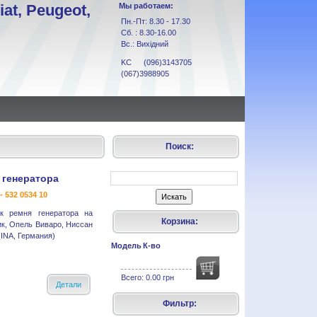
at, Peugeot,
Мы работаем:
Пн.-Пт: 8.30 - 17.30
Сб. : 8.30-16.00
Вс.: Вихідний
KC (096)3143705
(067)3988905
Поиск:
 генератора
- 532 0534 10
к ремня генератора на
Корзина:
ик, Опель Виваро, Ниссан
INA, Германия)
Модель
К-во
Всего:
0.00 грн
Детали
Фильтр: