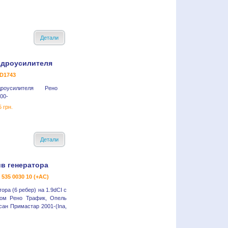
Детали
идроусилителя
AD1743
оусилителя Рено
00-
 грн.
Детали
в генератора
- 535 0030 10 (+AC)
ора (6 ребер) на 1.9dCI с
ром Рено Трафик, Опель
сан Примастар 2001-(Ina,