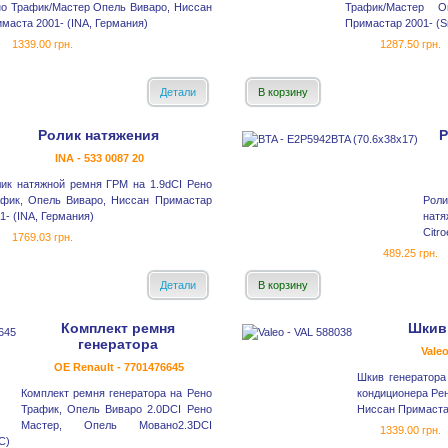
о Трафик/Мастер Опель Виваро, Ниссан
Трафик/Мастер О
маста 2001- (INA, Германия)
Примастар 2001- (S
1339.00 грн.
1287.50 грн.
Детали
В корзину
Ролик натяжения
Р
INA - 533 0087 20
ик натяжной ремня ГРМ на 1.9dCI Рено
афик, Опель Виваро, Ниссан Примастар
Рол
1- (INA, Германия)
натя
Citr
1769.03 грн.
489.25 грн.
Детали
В корзину
Комплект ремня
Шкив
генератора
Vale
OE Renault - 7701476645
Шкив генератора 
Комплект ремня генератора на Рено
кондиционера Рен
Трафик, Опель Виваро 2.0DCI Рено
Ниссан Примастар
Мастер, Опель Мовано2.3DCI
1339.00 грн.
C)