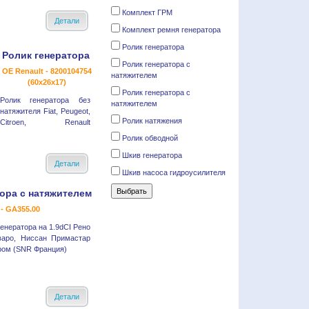
Комплект ГРМ
Детали
Комплект ремня генератора
Ролик генератора
Ролик генератора
Ролик генератора с
OE Renault - 8200104754
натяжителем
(60x26x17)
Ролик генератора с
Ролик генератора без
натяжителем
натяжителя Fiat, Peugeot,
Ролик натяжения
Citroen, Renault
Ролик обводной
Шкив генератора
Детали
Шкив насоса гидроусилителя
ора с натяжителем
- GA355.00
енератора на 1.9dCI Рено
варо, Ниссан Примастар
ром (SNR Франция)
Детали