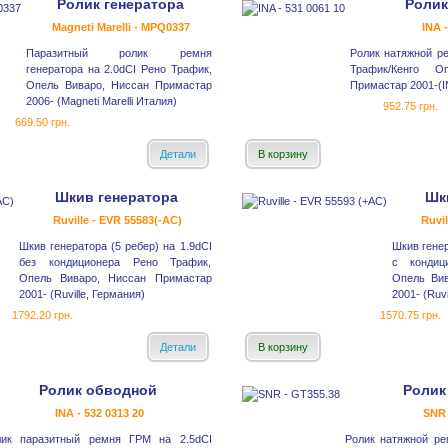
Ролик генератора
Ролик
Magneti Marelli - MPQ0337
INA 
Паразитный ролик ремня
Ролик натяжной р
генератора на 2.0dCI Рено Трафик,
Трафик/Кенго О
Опель Виваро, Ниссан Примастар
Примастар 2001-(I
2006- (Magneti Marelli Италия)
952.75 грн.
669.50 грн.
Детали
В корзину
Шкив генератора
Шк
Ruville - EVR 55583(-AC)
Ruvil
Шкив генератора (5 ребер) на 1.9dCI
Шкив генер
без кондиционера Рено Трафик,
с кондиц
Опель Виваро, Ниссан Примастар
Опель Вив
2001- (Ruville, Германия)
2001- (Ruvi
1792.20 грн.
1570.75 грн.
Детали
В корзину
Ролик обводной
Ролик
INA - 532 0313 20
SNR 
лик паразитный ремня ГРМ на 2.5dCI
Ролик натяжной ре