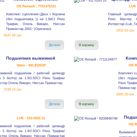
OE Renault - 7701475311
LUK 
Комплект сцепления (Диск + Корзина
Главный цилиндр
(без подшипника )) на 1.9dCI Рено
Рено Мастер 
Трафик, Опель Виваро, Ниссан
Интерстар (Luk, Г
Примастар 2001- (Оригинал)
2832.50 грн.
5047.00 грн.
Детали
В корзину
Подшипник выжимной
Комп
Valeo - VAL810029
OE R
жимной подшипник / рабочий цилиндр
Комплект с
а 3 болта) на 1.9/2.5DCI Рено Трафик/
(без подши
стер Опель Виваро, Ниссан Примастар
Рено Трафи
Примастар 
2338.10 грн.
6695.00 грн.
Детали
В корзину
Подш
LUK - 510 0025 11
OE R
жимной подшипник / рабочий цилиндр
а 3 болта) на 1.9/2.5DCI Рено Трафик/
Выжимной
стер Опель Виваро, Ниссан Примастар