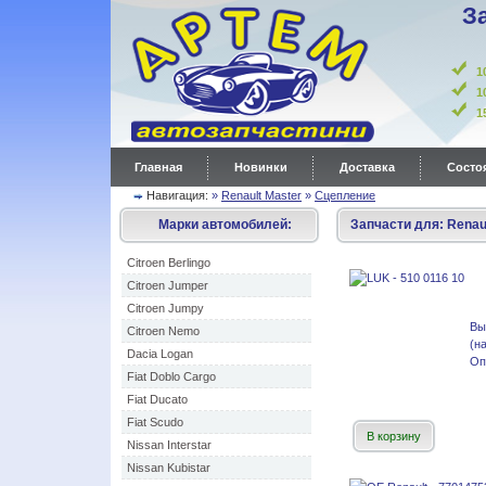
З
1
1
Главная
Новинки
Доставка
Состоя
Навигация:
»
Renault Master
»
Сцепление
Марки автомобилей:
Запчасти для:
Renau
Citroen Berlingo
Citroen Jumper
Citroen Jumpy
Вы
Citroen Nemo
(н
Dacia Logan
Оп
Fiat Doblo Cargo
Fiat Ducato
Fiat Scudo
В корзину
Nissan Interstar
Nissan Kubistar