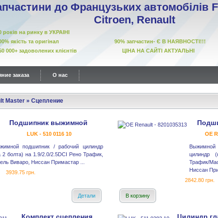
апчастини до Французьких автомобілів Fi
Citroen, Renault
10 років на ринку в УКРАІНІ
00% якість та оригінал 90% запчастин- Є В НАЯВНОСТІ!!!
50 000+ задоволених клієнтів ЦІНА НА САЙТІ АКТУАЛЬНІ
ние заказа
О нас
lt Master
»
Сцепление
Подшипник выжимной
Подш
LUK - 510 0116 10
OE R
жимной подшипник / рабочий цилиндр
Выжимной
а 2 болта) на 1.9/2.0/2.5DCI Рено Трафик,
цилиндр 
ель Виваро, Ниссан Примастар ...
Трафик/М
Ниссан При
3939.75 грн.
2842.80 грн.
Детали
В корзину
Комплект сцепления
Цилиндр гл