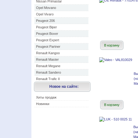
Nissan Primastar
Opel Movano
Opel Vivaro
Peugeot 206
Peugeot Biper
Peugeot Boxer
Peugeot Expert
В корзину
Peugeot Partner
Renault Kangoo
Renault Master
Renault Megane
Renault Sandero
Вы
(н
Renault Trafic II
Ма
Новое на сайте:
Хиты продаж
Новинки
В корзину
Вы
(н
Ма