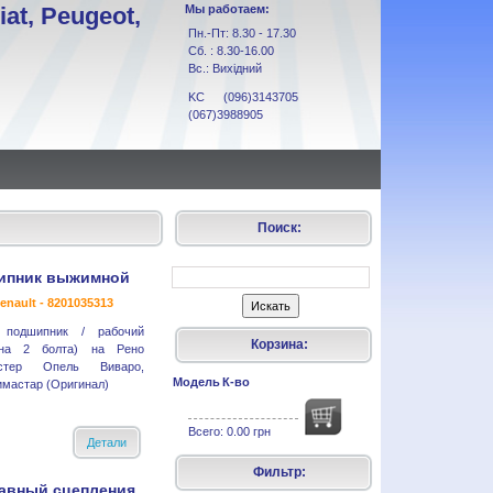
at, Peugeot,
Мы работаем:
Пн.-Пт: 8.30 - 17.30
Сб. : 8.30-16.00
Вс.: Вихідний
KC (096)3143705
(067)3988905
Поиск:
ипник выжимной
enault - 8201035313
 подшипник / рабочий
Корзина:
(на 2 болта) на Рено
астер Опель Виваро,
Модель
К-во
мастар (Оригинал)
Всего:
0.00 грн
Детали
Фильтр:
авный сцепления