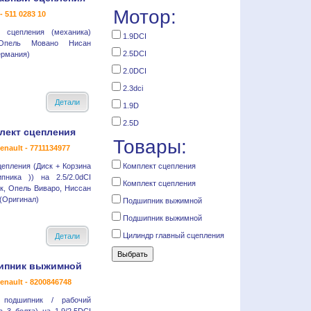
Мотор:
- 511 0283 10
 сцепления (механика)
1.9DCI
Опель Мовано Нисан
2.5DCI
ермания)
2.0DCI
2.3dci
Детали
1.9D
2.5D
лект сцепления
Товары:
enault - 7711134977
цепления (Диск + Корзина
Комплект сцепления
пника )) на 2.5/2.0dCI
Комплект сцепления
к, Опель Виваро, Ниссан
(Оригинал)
Подшипник выжимной
Подшипник выжимной
Цилиндр главный сцепления
Детали
ипник выжимной
enault - 8200846748
 подшипник / рабочий