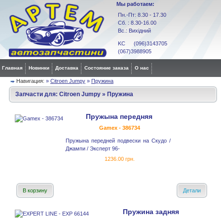
Мы работаем:
Пн.-Пт: 8.30 - 17.30
Сб. : 8.30-16.00
Вс.: Вихідний
KC (096)3143705
(067)3988905
Главная
Новинки
Доставка
Состояние заказа
О нас
Навигация:
»
Citroen Jumpy
»
Пружина
Запчасти для:
Citroen Jumpy
»
Пружина
Пружына передняя
Gamex - 386734
Пружына передней подвески на Скудо /
Джампи / Эксперт 96-
1236.00 грн.
В корзину
Детали
Пружина задняя