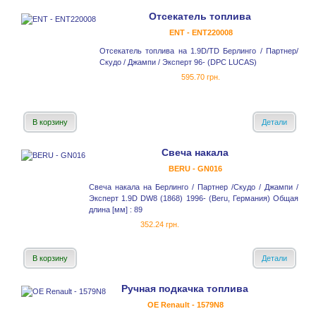
Отсекатель топлива
ENT - ENT220008
Отсекатель топлива на 1.9D/TD Берлинго / Партнер/
Скудо / Джампи / Эксперт 96- (DPC LUCAS)
595.70 грн.
В корзину
Детали
Свеча накала
BERU - GN016
Свеча накала на Берлинго / Партнер /Скудо / Джампи /
Эксперт 1.9D DW8 (1868) 1996- (Beru, Германия) Общая
длина [мм] : 89
352.24 грн.
В корзину
Детали
Ручная подкачка топлива
OE Renault - 1579N8