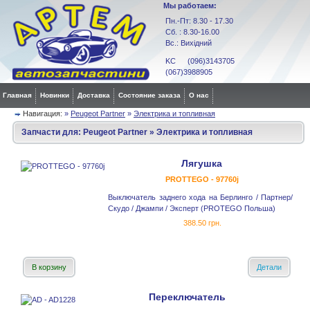
Мы работаем:
Пн.-Пт: 8.30 - 17.30
Сб. : 8.30-16.00
Вс.: Вихідний
KC (096)3143705
(067)3988905
Главная
Новинки
Доставка
Состояние заказа
О нас
Навигация:
»
Peugeot Partner
»
Электрика и топливная
Запчасти для:
Peugeot Partner
»
Электрика и топливная
Лягушка
PROTTEGO - 97760j
Выключатель заднего хода на Берлинго / Партнер/
Скудо / Джампи / Эксперт (PROTEGO Польша)
388.50 грн.
В корзину
Детали
Переключатель