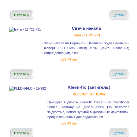
В корзину
Детали
Свеча накала
Iskra - 11 721 731
Свеча накала на Берлинго / Партнер /Скудо / Джампи /
Эксперт 1.9D DW8 (1868) 1996- (Iskra, Словения)
Общая длина [мм] : 89
222.74 грн.
В корзину
Детали
Kleen-flo (антигель)
KLEEN-FLO - 11-992
Присадка в дизель Kleen-flo Diesel Fuel Conditioner
500мл Обогащение дизель-Kleen Flo является
жидкостью, используемой в дизельных двигателях,
предназначенных для поддержания ...
199.43 грн.
В корзину
Детали