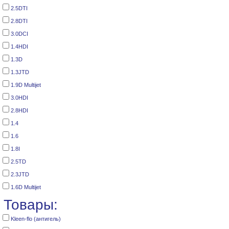
2.5DTI
2.8DTI
3.0DCI
1.4HDI
1.3D
1.3JTD
1.9D Multijet
3.0HDI
2.8HDI
1.4
1.6
1.8I
2.5TD
2.3JTD
1.6D Multijet
Товары:
Kleen-flo (антигель)