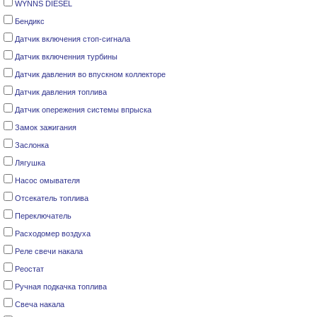
WYNNS DIESEL
Бендикс
Датчик включения стоп-сигнала
Датчик включенния турбины
Датчик давления во впускном коллекторе
Датчик давления топлива
Датчик опережения системы впрыска
Замок зажигания
Заслонка
Лягушка
Насос омывателя
Отсекатель топлива
Переключатель
Расходомер воздуха
Реле cвечи накала
Реостат
Ручная подкачка топлива
Свеча накала