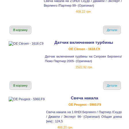
Свеча накала на 2.0HDI Скудо / Джампи / Эксперт /
Верлинго /Партнер 99- (Оригинал)
409.22 грн.
В корзину
Детали
Датчик включенния турбины
OE Citroen - 1618.C9
Датчик включенния турбины на Ситроен Берлинго/
Пежо Партнер 2005- (Оригинал)
1522.92 грн.
В корзину
Детали
Свеча накала
OE Peugeot - 5960.F9
Свеча накала на 1.6HDI Берлинго / Партнер /Скудо
/ Джампи / Эксперт 96- (Оригинал) Общая длина
[мм] : 124,5
466.20 грн.