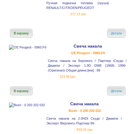
Ручная подкачка топлива (груша)
RENAULT/CITROEN/PEUGEOT
277.13 грн.
В корзину
Детали
Свеча накала
OE Peugeot - 5960.F6
Свеча накала на Берлинго / Партнер /Скудо /
Джампи / Эксперт 1.9D DW8 (1868) 1996-
(Оригинал) Общая длина [мм] : 89
313.39 грн.
В корзину
Детали
Свеча накала
Bosh - 0 250 202 032
Свеча накала на 2.0HDI Скудо / Джампи /
Эксперт /Верлинго /Партнер 99-
616.42 грн.