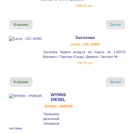
1486.66 грн.
В корзину
Детали
Заслонка
Lecoy - LEC 62050
Заслонка подачи воздуха на подсос на 1.9D/TD
Берлинго / Партнер /Скудо / Джампи / Эксперт 96-
740.74 грн.
В корзину
Детали
WYNNS
DIESEL
WYNNS - PN89195
Промывка
дизельной
топливной
системы