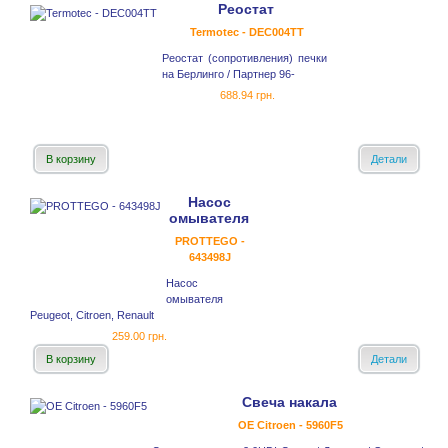
Реостат
Termotec - DEC004TT
Реостат (сопротивления) печки
на Берлинго / Партнер 96-
688.94 грн.
В корзину
Детали
Насос
омывателя
PROTTEGO -
643498J
Насос
омывателя
Peugeot, Citroen, Renault
259.00 грн.
В корзину
Детали
Свеча накала
OE Citroen - 5960F5