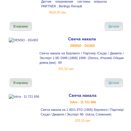
Датчик опережения системы впрыска
PARTNER , Berlingo Renault
4610.20 грн.
В корзину
Детали
Свеча накала
DENSO - DG003
Свеча накала на Берлинго / Партнер /Скудо / Джампи /
Эксперт 1.9D DW8 (1868) 1996- (Denso, Италия) Общая
длина [мм] : 89
331.52 грн.
В корзину
Детали
Свеча накала
Iskra - 11 721 656
Свеча накала на 1.9D/1.9TD (1905) Берлинго / Партнер/
Скудо / Джампи / Эксперт 96- (Iskra, Словения)
220.15 грн.