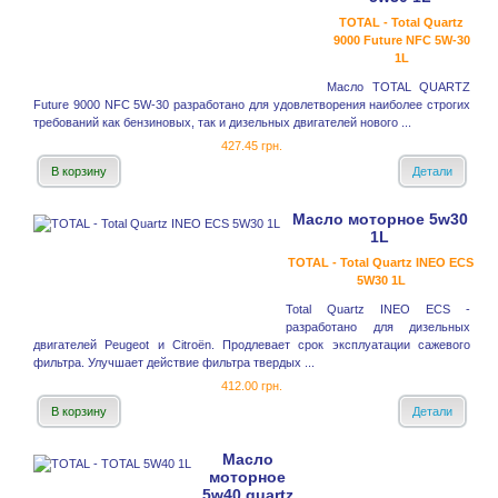
TOTAL - Total Quartz
9000 Future NFC 5W-30
1L
Масло TOTAL QUARTZ
Future 9000 NFC 5W-30 разработано для удовлетворения наиболее строгих
требований как бензиновых, так и дизельных двигателей нового ...
427.45 грн.
В корзину
Детали
Масло моторное 5w30
1L
TOTAL - Total Quartz INEO ECS
5W30 1L
Total Quartz INEO ECS -
разработано для дизельных
двигателей Peugeot и Citroёn. Продлевает срок эксплуатации сажевого
фильтра. Улучшает действие фильтра твердых ...
412.00 грн.
В корзину
Детали
Масло
моторное
5w40 quartz