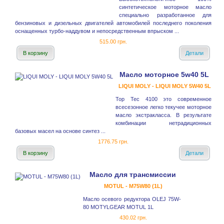
синтетическое моторное масло
специально разработанное для
бензиновых и дизельных двигателей автомобилей последнего поколения
оснащенных турбо-наддувом и непосредственным впрыском ...
515.00 грн.
В корзину
Детали
Масло моторное 5w40 5L
LIQUI MOLY - LIQUI MOLY 5W40 5L
Top Tec 4100 это современное
всесезонное легко текучее моторное
масло экстракласса. В результате
комбинации нетрадиционных
базовых масел на основе синтез ...
1776.75 грн.
В корзину
Детали
Масло для трансмиссии
MOTUL - M75W80 (1L)
Масло осевого редуктора OLEJ 75W-
80 MOTYLGEAR MOTUL 1L
430.02 грн.