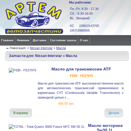
Мы работаем:
Пн.-Пт: 8.30 - 17.30
Сб. : 8.30-16.00
Вс.: Вихідний
KC (096)3143705
(067)3988905
Главная
Новинки
Доставка
Состояние заказа
О нас
Навигация:
»
Nissan Interstar
»
Масла
Запчасти для:
Nissan Interstar
»
Масла
Масло для трансмиссии ATF
FEBI - FE27975
Масло для трансмиссии ATF высококачественное масло
для автоматических трансмиссий применяемое в
вариаторах CVT (Continuously Variable Transmission) с
приводной цепью с ...
566.50 грн.
В корзину
Детали
Масло моторное
5w30 1L