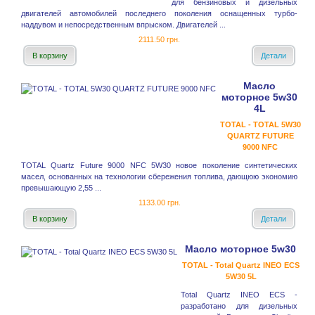
для бензиновых и дизельных
двигателей автомобилей последнего поколения оснащенных турбо-
наддувом и непосредственным впрыском. Двигателей ...
2111.50 грн.
В корзину
Детали
Масло
моторное 5w30
4L
TOTAL - TOTAL 5W30
QUARTZ FUTURE
9000 NFC
TOTAL Quartz Future 9000 NFC 5W30 новое поколение синтетических
масел, основанных на технологии сбережения топлива, дающюю экономию
превышающую 2,55 ...
1133.00 грн.
В корзину
Детали
Масло моторное 5w30
TOTAL - Total Quartz INEO ECS
5W30 5L
Total Quartz INEO ECS -
разработано для дизельных