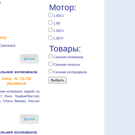
Мотор:
1.9DCI
1.9D
1.5DCI
/13)
1.9DTI
(Оригинал)
Товары:
Сальник колинвала
Детали
Сальник полуоси
альник колинвала
Сальник розпредвала
Elring - EL 711.720
(85x105x6.8)
ник коленвала задний на
CI Рено Трафик/Мастер/
о, Опель Виваро, Ниссан
Детали
льник колинвала