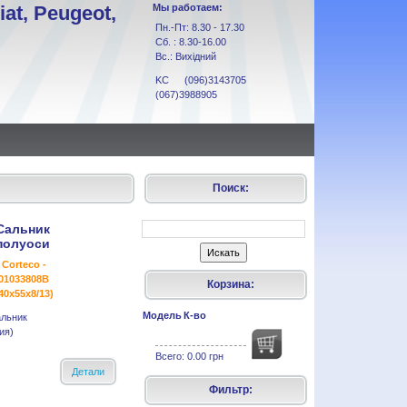
at, Peugeot,
Мы работаем:
Пн.-Пт: 8.30 - 17.30
Сб. : 8.30-16.00
Вс.: Вихідний
KC (096)3143705
(067)3988905
Поиск:
Сальник
полуоси
Corteco -
01033808B
Корзина:
40x55x8/13)
Модель
К-во
льник
ия)
Всего:
0.00 грн
Детали
Фильтр: