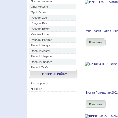
Nissan Primastar
Opel Movano
Opel Vivaro
Peugeot 206
Peugeot Biper
Peugeot Boxer
Рено Трафик, Опель Вив
Peugeot Expert
Peugeot Partner
В корзину
Renault Kangoo
Renault Master
Renault Megane
Renault Sandero
Renault Trafic II
Новое на сайте:
Хиты продаж
Новинки
Ниссан Примастар 2001-
В корзину