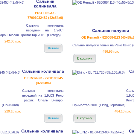
Сальник
колинвала
PROTTEGO -
7700103245J (42x54x6)
Сальник колинвала
Сальник полуоси
передний на 1.9dCI
аро, Ниссан Примастар 2001- (Protego)
OE Renault - 8200884113 (40x55x8
242.05 грн.
Сальник полуоси левый на Рено Кенго 
Детали
496.98 грн.
В корзину
Сальник колинвала
С
OE Renault - 7700103245
(42x54x6)
Сальник колинвала
Саль
передний на 1.9dCI Рено
1.9d
Трафик, Опель Виваро,
Кенг
 (Оригинал)
Примастар 2001-(Elring, Германия)
229.18 грн.
484.10 грн.
Детали
В корзину
Сальник колинвала
Са