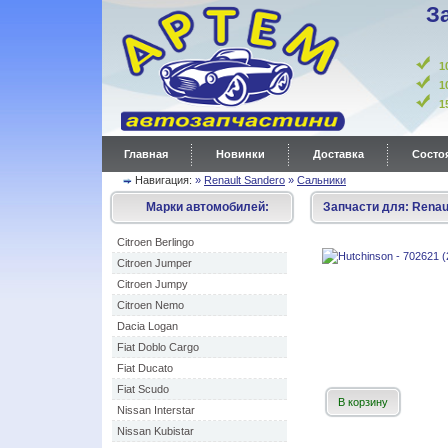
З
1
1
Главная
Новинки
Доставка
Состоя
Навигация:
»
Renault Sandero
»
Сальники
Марки автомобилей:
Запчасти для:
Renau
Citroen Berlingo
Citroen Jumper
Citroen Jumpy
Citroen Nemo
Dacia Logan
Fiat Doblo Cargo
Fiat Ducato
Fiat Scudo
В корзину
Nissan Interstar
Nissan Kubistar