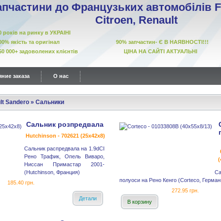
апчастини до Французьких автомобілів Fi
Citroen, Renault
10 років на ринку в УКРАІНІ
00% якість та оригінал 90% запчастин- Є В НАЯВНОСТІ!!!
50 000+ задоволених клієнтів ЦІНА НА САЙТІ АКТУАЛЬНІ
ние заказа
О нас
lt Sandero
»
Сальники
Сальник розпредвала
Hutchinson - 702621 (25x42x8)
Сальник распредвала на 1.9dCI
Рено Трафик, Опель Виваро,
(
Ниссан Примастар 2001-
(Hutchinson, Франция)
Са
полуоси на Рено Кенго (Corteco, Герман
185.40 грн.
272.95 грн.
Детали
В корзину