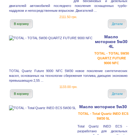
для бензиновых и дизельных
двигателей автомобилей последнего поколения оснащенных турбо-
наддувом и непосредственным впрыском. Двигателей ...
2111.50 грн.
В корзину
Детали
Масло
моторное 5w30
4L
TOTAL - TOTAL 5W30
QUARTZ FUTURE
9000 NFC
TOTAL Quartz Future 9000 NFC 5W30 новое поколение синтетических
масел, основанных на технологии сбережения топлива, дающюю экономию
превышающую 2,55 ...
1133.00 грн.
В корзину
Детали
Масло моторное 5w30
TOTAL - Total Quartz INEO ECS
5W30 5L
Total Quartz INEO ECS -
разработано для дизельных