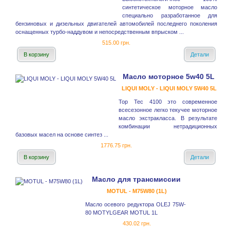
синтетическое моторное масло
специально разработанное для
бензиновых и дизельных двигателей автомобилей последнего поколения
оснащенных турбо-наддувом и непосредственным впрыском ...
515.00 грн.
В корзину
Детали
Масло моторное 5w40 5L
LIQUI MOLY - LIQUI MOLY 5W40 5L
Top Tec 4100 это современное
всесезонное легко текучее моторное
масло экстракласса. В результате
комбинации нетрадиционных
базовых масел на основе синтез ...
1776.75 грн.
В корзину
Детали
Масло для трансмиссии
MOTUL - M75W80 (1L)
Масло осевого редуктора OLEJ 75W-
80 MOTYLGEAR MOTUL 1L
430.02 грн.