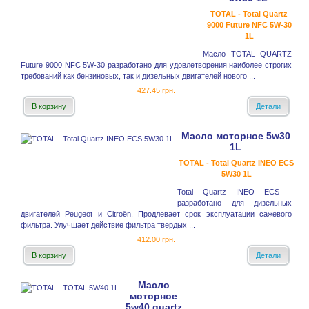
TOTAL - Total Quartz
9000 Future NFC 5W-30
1L
Масло TOTAL QUARTZ
Future 9000 NFC 5W-30 разработано для удовлетворения наиболее строгих
требований как бензиновых, так и дизельных двигателей нового ...
427.45 грн.
В корзину
Детали
Масло моторное 5w30
1L
TOTAL - Total Quartz INEO ECS
5W30 1L
Total Quartz INEO ECS -
разработано для дизельных
двигателей Peugeot и Citroёn. Продлевает срок эксплуатации сажевого
фильтра. Улучшает действие фильтра твердых ...
412.00 грн.
В корзину
Детали
Масло
моторное
5w40 quartz