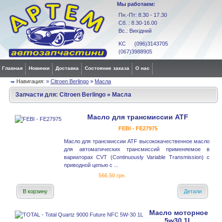
Мы работаем:
Пн.-Пт: 8.30 - 17.30
Сб. : 8.30-16.00
Вс.: Вихідний
KC (096)3143705
(067)3988905
Главная
Новинки
Доставка
Состояние заказа
О нас
Навигация:
»
Citroen Berlingo
»
Масла
Запчасти для:
Citroen Berlingo
»
Масла
Масло для трансмиссии ATF
FEBI - FE27975
Масло для трансмиссии ATF высококачественное масло
для автоматических трансмиссий применяемое в
вариаторах CVT (Continuously Variable Transmission) с
приводной цепью с ...
566.50 грн.
В корзину
Детали
Масло моторное
5w30 1L