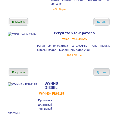
Испания)
523.18 грн.
В корзину
Детали
Регулятор генератора
Valeo - VAL593546
Регулятор генератора на 1.9DI/TDI Рено Трафик,
Опель Виваро, Ниссан Примастар 2001-
1813.00 грн.
В корзину
Детали
WYNNS
DIESEL
WYNNS - PN89195
Промывка
дизельной
топливной
системы