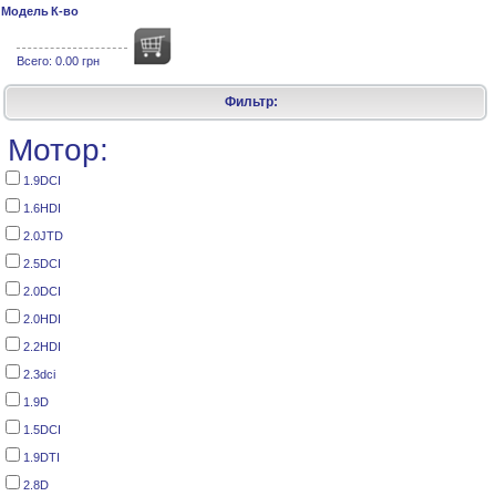
Модель
К-во
Всего:
0.00 грн
Фильтр:
Мотор:
1.9DCI
1.6HDI
2.0JTD
2.5DCI
2.0DCI
2.0HDI
2.2HDI
2.3dci
1.9D
1.5DCI
1.9DTI
2.8D