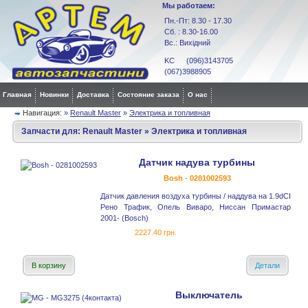
Мы работаем:
Пн.-Пт: 8.30 - 17.30
Сб. : 8.30-16.00
Вс.: Вихідний
KC (096)3143705
(067)3988905
Главная
Новинки
Доставка
Состояние заказа
О нас
Навигация:
»
Renault Master
»
Электрика и топливная
Запчасти для:
Renault Master
»
Электрика и топливная
Датчик надува турбины
Bosh - 0281002593
Датчик давления воздуха турбины / наддува на 1.9dCI
Рено Трафик, Опель Виваро, Ниссан Примастар
2001- (Bosch)
2227.40 грн.
В корзину
Детали
Выключатель