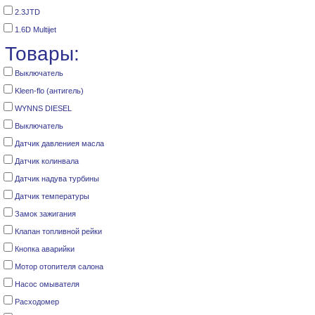
2.3JTD
1.6D Multijet
Товары:
Выключатель
Kleen-flo (антигель)
WYNNS DIESEL
Выключатель
Датчик давлениея масла
Датчик колинвала
Датчик надува турбины
Датчик температуры
Замок зажигания
Клапан топливной рейки
Кнопка аварийки
Мотор отопителя салона
Насос омывателя
Расходомер