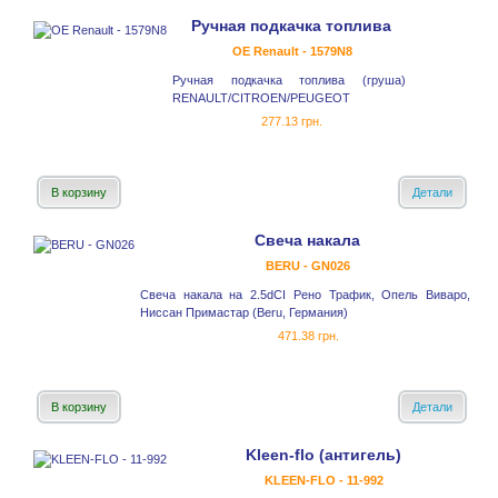
Ручная подкачка топлива
OE Renault - 1579N8
Ручная подкачка топлива (груша)
RENAULT/CITROEN/PEUGEOT
277.13 грн.
В корзину
Детали
Свеча накала
BERU - GN026
Свеча накала на 2.5dCI Рено Трафик, Опель Виваро,
Ниссан Примастар (Beru, Германия)
471.38 грн.
В корзину
Детали
Kleen-flo (антигель)
KLEEN-FLO - 11-992