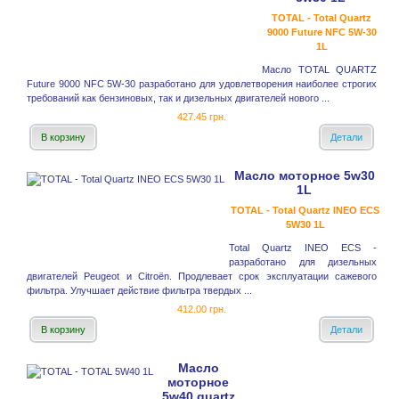
TOTAL - Total Quartz
9000 Future NFC 5W-30
1L
Масло TOTAL QUARTZ
Future 9000 NFC 5W-30 разработано для удовлетворения наиболее строгих
требований как бензиновых, так и дизельных двигателей нового ...
427.45 грн.
В корзину
Детали
Масло моторное 5w30
1L
TOTAL - Total Quartz INEO ECS
5W30 1L
Total Quartz INEO ECS -
разработано для дизельных
двигателей Peugeot и Citroёn. Продлевает срок эксплуатации сажевого
фильтра. Улучшает действие фильтра твердых ...
412.00 грн.
В корзину
Детали
Масло
моторное
5w40 quartz