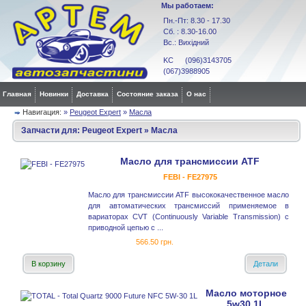
Мы работаем:
Пн.-Пт: 8.30 - 17.30
Сб. : 8.30-16.00
Вс.: Вихідний
KC (096)3143705
(067)3988905
Главная
Новинки
Доставка
Состояние заказа
О нас
Навигация:
»
Peugeot Expert
»
Масла
Запчасти для:
Peugeot Expert
»
Масла
Масло для трансмиссии ATF
FEBI - FE27975
Масло для трансмиссии ATF высококачественное масло
для автоматических трансмиссий применяемое в
вариаторах CVT (Continuously Variable Transmission) с
приводной цепью с ...
566.50 грн.
В корзину
Детали
Масло моторное
5w30 1L