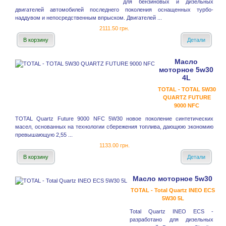
для бензиновых и дизельных
двигателей автомобилей последнего поколения оснащенных турбо-
наддувом и непосредственным впрыском. Двигателей ...
2111.50 грн.
В корзину
Детали
Масло
моторное 5w30
4L
TOTAL - TOTAL 5W30
QUARTZ FUTURE
9000 NFC
TOTAL Quartz Future 9000 NFC 5W30 новое поколение синтетических
масел, основанных на технологии сбережения топлива, дающюю экономию
превышающую 2,55 ...
1133.00 грн.
В корзину
Детали
Масло моторное 5w30
TOTAL - Total Quartz INEO ECS
5W30 5L
Total Quartz INEO ECS -
разработано для дизельных