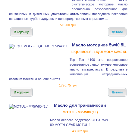
синтетическое моторное масло
специально разработанное для
бензиновых и дизельных двигателей автомобилей последнего поколения
оснащенных турбо-наддувом и непосредственным впрыском ...
515.00 грн.
В корзину
Детали
Масло моторное 5w40 5L
LIQUI MOLY - LIQUI MOLY 5W40 5L
Top Tec 4100 это современное
всесезонное легко текучее моторное
масло экстракласса. В результате
комбинации нетрадиционных
базовых масел на основе синтез ...
1776.75 грн.
В корзину
Детали
Масло для трансмиссии
MOTUL - M75W80 (1L)
Масло осевого редуктора OLEJ 75W-
80 MOTYLGEAR MOTUL 1L
430.02 грн.