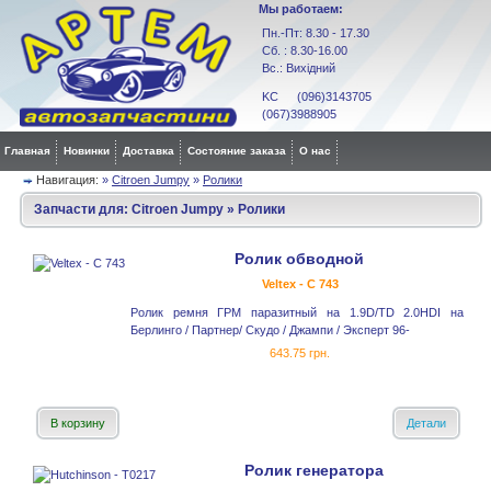
Мы работаем:
Пн.-Пт: 8.30 - 17.30
Сб. : 8.30-16.00
Вс.: Вихідний
KC (096)3143705
(067)3988905
Главная
Новинки
Доставка
Состояние заказа
О нас
Навигация:
»
Citroen Jumpy
»
Ролики
Запчасти для:
Citroen Jumpy
»
Ролики
Ролик обводной
Veltex - C 743
Ролик ремня ГРМ паразитный на 1.9D/TD 2.0HDI на
Берлинго / Партнер/ Скудо / Джампи / Эксперт 96-
643.75 грн.
В корзину
Детали
Ролик генератора