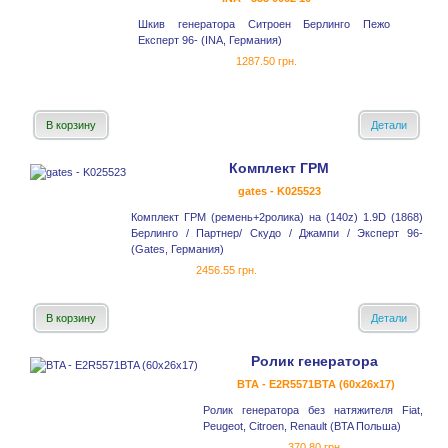
Шкив генератора Ситроен Берлинго Пежо
Експерт 96- (INA, Германия)
1287.50 грн.
В корзину
Детали
Комплект ГРМ
gates - K025523
Комплект ГРМ (ремень+2ролика) на (140z) 1.9D (1868)
Берлинго / Партнер/ Скудо / Джампи / Эксперт 96-
(Gates, Германия)
2456.55 грн.
В корзину
Детали
Ролик генератора
BTA - E2R5571BTA (60x26x17)
Ролик генератора без натяжителя Fiat,
Peugeot, Citroen, Renault (BTA Польша)
370.80 грн.