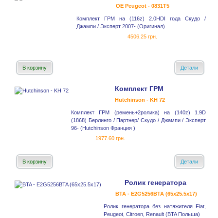
OE Peugeot - 0831T5
Комплект ГРМ на (116z) 2.0HDI года Скудо /
Джампи / Эксперт 2007- (Оригинал)
4506.25 грн.
В корзину
Детали
Комплект ГРМ
Hutchinson - KH 72
Комплект ГРМ (ремень+2ролика) на (140z) 1.9D
(1868) Берлинго / Партнер/ Скудо / Джампи / Эксперт
96- (Hutchinson Франция )
1977.60 грн.
В корзину
Детали
Ролик генератора
BTA - E2G5256BTA (65x25.5x17)
Ролик генератора без натяжителя Fiat,
Peugeot, Citroen, Renault (BTA Польша)