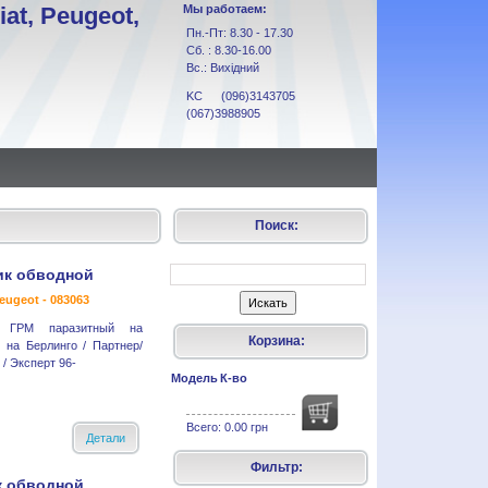
at, Peugeot,
Мы работаем:
Пн.-Пт: 8.30 - 17.30
Сб. : 8.30-16.00
Вс.: Вихідний
KC (096)3143705
(067)3988905
Поиск:
ик обводной
eugeot - 083063
 ГРМ паразитный на
Корзина:
 на Берлинго / Партнер/
/ Эксперт 96-
Модель
К-во
Всего:
0.00 грн
Детали
Фильтр:
к обводной