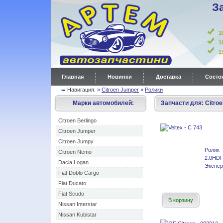
З
1
1
Главная
Новинки
Доставка
Состоя
Навигация:
»
Citroen Jumper
»
Ролики
Марки автомобилей:
Запчасти для:
Citro
Citroen Berlingo
Citroen Jumper
Citroen Jumpy
Ролик
Citroen Nemo
2.0HDI
Dacia Logan
Экспер
Fiat Doblo Cargo
Fiat Ducato
Fiat Scudo
В корзину
Nissan Interstar
Nissan Kubistar