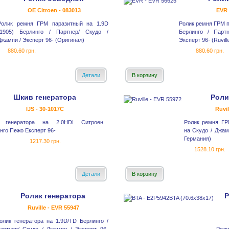
OE Citroen - 083013
EVR 
Ролик ремня ГРМ паразитный на 1.9D
Ролик ремня ГРМ п
(1905) Берлинго / Партнер/ Скудо /
Берлинго / Парт
Джампи / Эксперт 96- (Оригинал)
Эксперт 96- (Ruvill
880.60 грн.
880.60 грн.
Детали
В корзину
Шкив генератора
Роли
IJS - 30-1017С
Ruvil
 генератора на 2.0HDI Ситроен
Ролик ремня ГР
нго Пежо Експерт 96-
на Скудо / Джамп
Германия)
1217.30 грн.
1528.10 грн.
Детали
В корзину
Ролик генератора
Р
Ruville - EVR 55947
олик генератора на 1.9D/TD Берлинго /