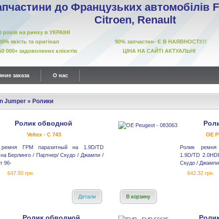
апчастини до Французьких автомобілів Fi
Citroen, Renault
10 років на ринку в УКРАІНІ
00% якість та оригінал 90% запчастин- Є В НАЯВНОСТІ!!!
50 000+ задоволених клієнтів ЦІНА НА САЙТІ АКТУАЛЬНІ
ние заказа
О нас
en Jumper
»
Ролики
Ролик обводной
Рол
Veltex - C 743
OE P
 ремня ГРМ паразитный на 1.9D/TD
Ролик ремня
 на Берлинго / Партнер/ Скудо / Джампи /
1.9D/TD 2.0HDI
т 96-
Скудо / Джампи 
647.50 грн.
642.32 грн.
Детали
В корзину
Ролик обводной
Роли