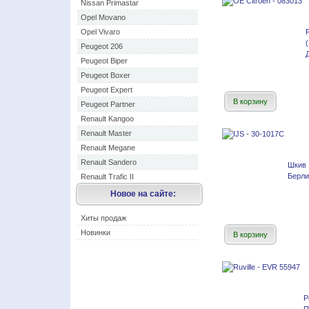
Nissan Primastar
Opel Movano
Opel Vivaro
Peugeot 206
Peugeot Biper
Peugeot Boxer
Peugeot Expert
В корзину
Peugeot Partner
Renault Kangoo
Renault Master
Renault Megane
Renault Sandero
Шкив
Берли
Renault Trafic II
Новое на сайте:
Хиты продаж
Новинки
В корзину
Р