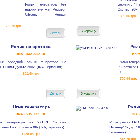
Ролик генератора без
Берлинго / П
натяжителя Fiat, Peugeot,
Эксперт 96-
Citroen, Renault
865.06 грн.
595.70 грн.
В корзину
Детали
Ролик генератора
Рол
INA - 532 0298 10
EXPE
лик обводной ремня генератора на
Ролик генера
JTD Фиат Дукато 2002- (INA, Германия)
/ Партнер/ С
96-
932.40 грн.
766.64 грн.
Детали
В корзину
Шкив генератора
Роли
INA - 535 0039 10
INA 
ив генератора на 2.0HDI Ситроен
Ролик ремня ГРМ 
линго Пежо Експерт 96- (INA, Германия)
Партнер/ Скудо / Д
Германия)
1486.66 грн.
813.26 грн.