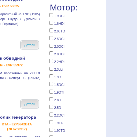
Мотор:
- EVR 56625
аразитный на 1.9D (1905)
1.9DCI
нер/ Скудо / Джампи /
1.6HDI
e, Германия)
2.0JTD
2.5DCI
Детали
2.0DCI
2.0HDI
к обводной
2.2HDI
le - EVR 55972
2.3dci
М паразитный на 2.0HDI
1.9D
и / Эксперт 96- (Ruville,
1.5DCI
1.9DTI
2.8D
Детали
2.5D
2.2DCI
олик генератора
1.9TD
BTA - E2P5942BTA
(70.6x38x17)
1.9JTD