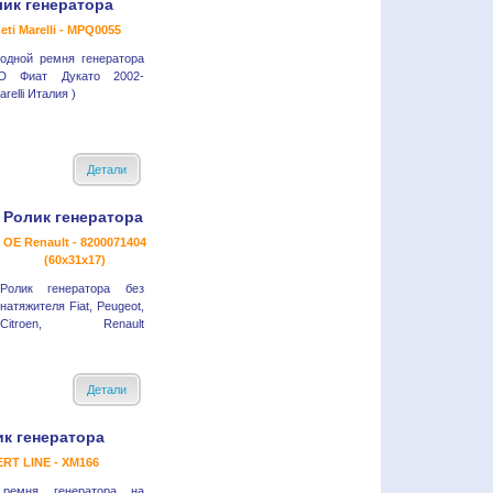
лик генератора
ti Marelli - MPQ0055
одной ремня генератора
TD Фиат Дукато 2002-
relli Италия )
Детали
Ролик генератора
OE Renault - 8200071404
(60x31x17)
Ролик генератора без
натяжителя Fiat, Peugeot,
Citroen, Renault
Детали
к генератора
RT LINE - XM166
 ремня генератора на