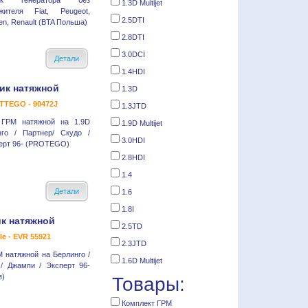
ик генератора без
1.3D Multijet
жителя Fiat, Peugeot,
2.5DTI
oen, Renault (BTA Польша)
2.8DTI
3.0DCI
Детали
1.4HDI
ик натяжной
1.3D
TTEGO - 90472J
1.3JTD
 ГРМ натяжной на 1.9D
1.9D Multijet
нго / Партнер/ Скудо /
3.0HDI
перт 96- (PROTEGO)
2.8HDI
1.4
Детали
1.6
1.8I
к натяжной
2.5TD
le - EVR 55921
2.3JTD
 натяжной на Берлинго /
1.6D Multijet
 / Джампи / Эксперт 96-
я)
Товары:
Комплект ГРМ