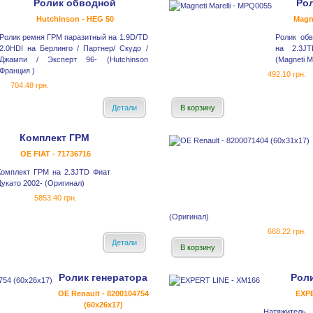
Ролик обводной
Ро
Hutchinson - HEG 50
Magne
Ролик ремня ГРМ паразитный на 1.9D/TD
Ролик обв
2.0HDI на Берлинго / Партнер/ Скудо /
на 2.3J
Джампи / Эксперт 96- (Hutchinson
(Magneti Ma
Франция )
492.10 грн.
704.48 грн.
Детали
В корзину
Комплект ГРМ
OE FIAT - 71736716
Комплект ГРМ на 2.3JTD Фиат
Дукато 2002- (Оригинал)
5853.40 грн.
(Оригинал)
668.22 грн.
Детали
В корзину
Ролик генератора
Роли
OE Renault - 8200104754
EXPE
(60x26x17)
Натяжитель