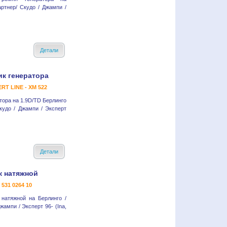
артнер/ Скудо / Джампи /
Детали
ик генератора
RT LINE - XM 522
тора на 1.9D/TD Берлинго
кудо / Джампи / Эксперт
Детали
к натяжной
- 531 0264 10
натяжной на Берлинго /
жампи / Эксперт 96- (Ina,