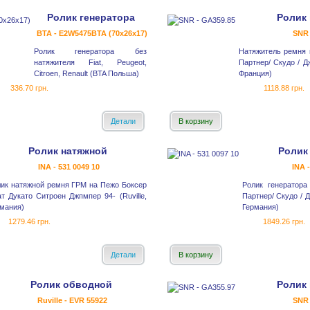
Ролик генератора
Ролик 
BTA - E2W5475BTA (70x26x17)
SNR 
Ролик генератора без
Натяжитель ремня г
натяжителя Fiat, Peugeot,
Партнер/ Скудо / Д
Citroen, Renault (BTA Польша)
Франция)
336.70 грн.
1118.88 грн.
Детали
В корзину
Ролик натяжной
Ролик
INA - 531 0049 10
INA 
ик натяжной ремня ГРМ на Пежо Боксер
Ролик генератора
т Дукато Ситроен Джпмпер 94- (Ruville,
Партнер/ Скудо / Д
мания)
Германия)
1279.46 грн.
1849.26 грн.
Детали
В корзину
Ролик обводной
Ролик 
Ruville - EVR 55922
SNR 