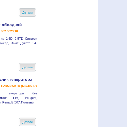
Детали
к обводной
- 532 0023 10
 на 2.5D, 2.5TD Ситроен
оксер, Фиат Дукато 94-
Детали
олик генератора
- E2R5585BTA (65x30x17)
к генератора без
ителя Fiat, Peugeot,
n, Renault (BTA Польша)
Детали