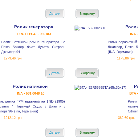
Детали
В корзину
Ролик генератора
Роли
PROTTEGO - 96018J
INA 
Ролик натяжной ремня генератора на
Ролик паразитный
Пежо Боксер Фиат Дукато Ситроен
Джампер, Пежо Б
Джпмпер 94-
(INA, Германия)
1279.46 грн.
1175.86 грн.
Детали
В корзину
Ролик натяжной
Р
INA - 531 0048 10
BTA 
ик ремня ГРМ натяжной на 1.9D (1905)
Роли
рлинго / Партнер/ Скудо / Джампи /
натяж
перт 96- (Ina, Германия)
Citroe
1212.12 грн.
362.60 грн.
Детали
В корзину