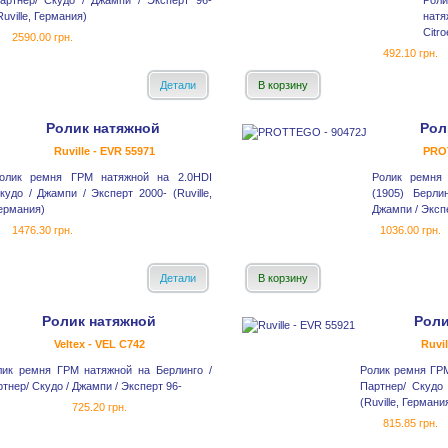
артнер/ Скудо / Джампи / Эксперт 96-
Рол
Ruville, Германия)
натя
Citr
2590.00 грн.
492.10 грн.
Детали
В корзину
Ролик натяжной
Рол
Ruville - EVR 55971
PRO
олик ремня ГРМ натяжной на 2.0HDI
Ролик ремня
кудо / Джампи / Эксперт 2000- (Ruville,
(1905) Берли
ермания)
Джампи / Экс
1476.30 грн.
1036.00 грн.
Детали
В корзину
Ролик натяжной
Роли
Veltex - VEL C742
Ruvil
лик ремня ГРМ натяжной на Берлинго /
Ролик ремня ГРМ
тнер/ Скудо / Джампи / Эксперт 96-
Партнер/ Скудо
(Ruville, Германи
725.20 грн.
815.85 грн.