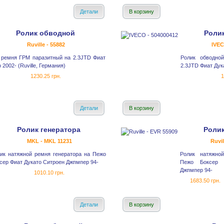
Детали
В корзину
Ролик обводной
Ролик
Ruville - 55882
IVEC
 ремня ГРМ паразитный на 2.3JTD Фиат
Ролик обводно
 2002- (Ruville, Германия)
2.3JTD Фиат Дук
1230.25 грн.
1
Детали
В корзину
Ролик генератора
Ролик
MKL - MKL 11231
Ruvil
ик натяжной ремня генератора на Пежо
Ролик натяжно
сер Фиат Дукато Ситроен Джпмпер 94-
Пежо Боксер 
Джпмпер 94-
1010.10 грн.
1683.50 грн.
Детали
В корзину