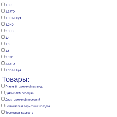
1.3D
1.3JTD
1.9D Multijet
3.0HDI
2.8HDI
1.4
1.6
1.8I
2.5TD
2.3JTD
1.6D Multijet
Товары:
Главный тормозной цилиндр
Датчик ABS передний
Диск тормозной передний
Ремкомплект тормозных колодок
Тормозная жыдкость