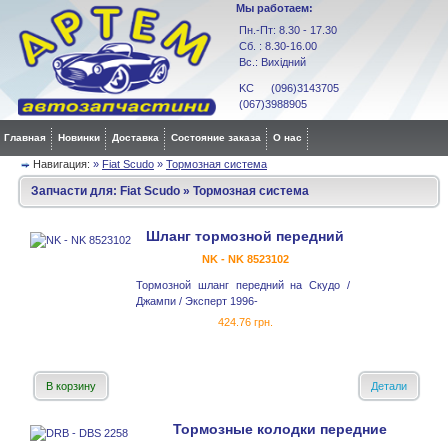
Мы работаем:
Пн.-Пт: 8.30 - 17.30
Сб. : 8.30-16.00
Вс.: Вихідний
KC (096)3143705
(067)3988905
Главная
Новинки
Доставка
Состояние заказа
О нас
Навигация:
»
Fiat Scudo
»
Тормозная система
Запчасти для:
Fiat Scudo
»
Тормозная система
Шланг тормозной передний
NK - NK 8523102
Тормозной шланг передний на Скудо /
Джампи / Эксперт 1996-
424.76 грн.
В корзину
Детали
Тормозные колодки передние