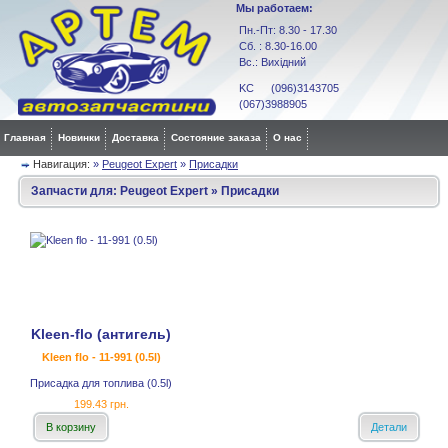
Мы работаем:
Пн.-Пт: 8.30 - 17.30
Сб. : 8.30-16.00
Вс.: Вихідний
KC (096)3143705
(067)3988905
Главная
Новинки
Доставка
Состояние заказа
О нас
Навигация:
»
Peugeot Expert
»
Присадки
Запчасти для:
Peugeot Expert
»
Присадки
Kleen-flo (антигель)
Kleen flo - 11-991 (0.5l)
Присадка для топлива (0.5l)
199.43 грн.
В корзину
Детали