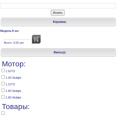
Корзина:
Модель
К-во
Всего:
0.00 грн
Фильтр:
Мотор:
1.9JTD
1.3D Multijet
1.3JTD
1.9D Multijet
1.6D Multijet
Товары: