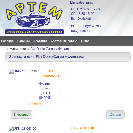
Мы работаем:
Пн.-Пт: 8.30 - 17.30
Сб. : 8.30-16.00
Вс.: Вихідний
KC (096)3143705
(067)3988905
Главная
Новинки
Доставка
Состояние заказа
О нас
Навигация:
»
Fiat Doblo Cargo
»
Фильтры
Запчасти для:
Fiat Doblo Cargo
»
Фильтры
UFI -
24.H2O.04
Фильтр
топлива
1,9JTD 03-
09.2005
1087.80 грн.
В корзину
Детали
UFI - 25.043.00