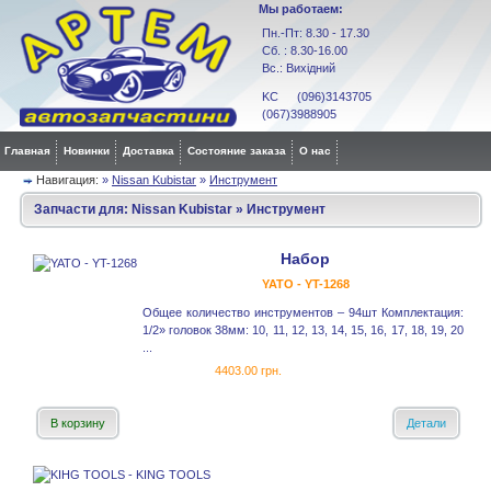
Мы работаем:
Пн.-Пт: 8.30 - 17.30
Сб. : 8.30-16.00
Вс.: Вихідний
KC (096)3143705
(067)3988905
Главная
Новинки
Доставка
Состояние заказа
О нас
Навигация:
»
Nissan Kubistar
»
Инструмент
Запчасти для:
Nissan Kubistar
»
Инструмент
Набор
YATO - YT-1268
Общее количество инструментов – 94шт Комплектация:
1/2» головок 38мм: 10, 11, 12, 13, 14, 15, 16, 17, 18, 19, 20
...
4403.00 грн.
В корзину
Детали