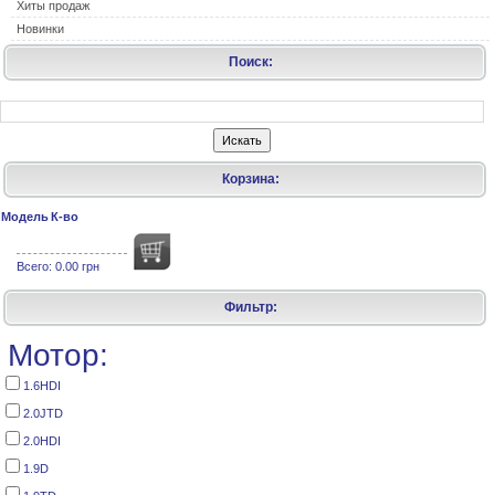
Хиты продаж
Новинки
Поиск:
Корзина:
Модель
К-во
Всего:
0.00 грн
Фильтр:
Мотор:
1.6HDI
2.0JTD
2.0HDI
1.9D