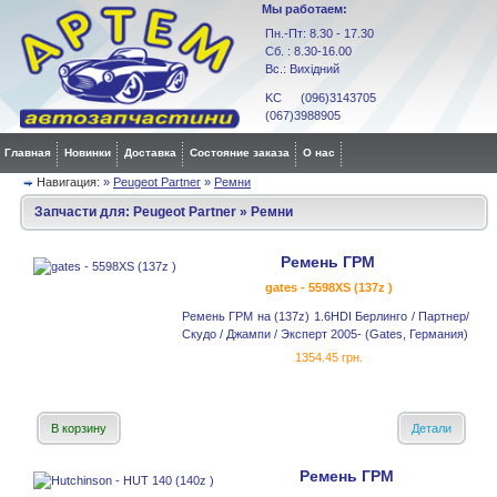
Мы работаем:
Пн.-Пт: 8.30 - 17.30
Сб. : 8.30-16.00
Вс.: Вихідний
KC (096)3143705
(067)3988905
Главная
Новинки
Доставка
Состояние заказа
О нас
Навигация:
»
Peugeot Partner
»
Ремни
Запчасти для:
Peugeot Partner
»
Ремни
Ремень ГРМ
gates - 5598XS (137z )
Ремень ГРМ на (137z) 1.6HDI Берлинго / Партнер/
Скудо / Джампи / Эксперт 2005- (Gates, Германия)
1354.45 грн.
В корзину
Детали
Ремень ГРМ