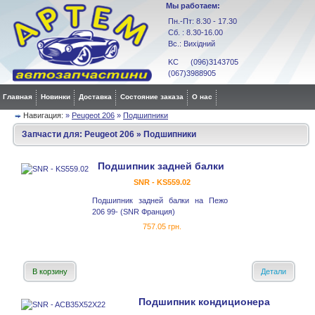
Мы работаем:
Пн.-Пт: 8.30 - 17.30
Сб. : 8.30-16.00
Вс.: Вихідний
KC (096)3143705
(067)3988905
Главная
Новинки
Доставка
Состояние заказа
О нас
Навигация:
»
Peugeot 206
»
Подшипники
Запчасти для:
Peugeot 206
»
Подшипники
Подшипник задней балки
SNR - KS559.02
Подшипник задней балки на Пежо
206 99- (SNR Франция)
757.05 грн.
В корзину
Детали
Подшипник кондиционера