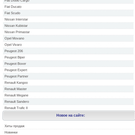
Fiat Doblo Cargo
Fiat Ducato
Fiat Scudo
Nissan Interstar
Nissan Kubistar
Nissan Primastar
Opel Movano
Opel Vivaro
Peugeot 206
Peugeot Biper
Peugeot Boxer
Peugeot Expert
Peugeot Partner
Renault Kangoo
Renault Master
Renault Megane
Renault Sandero
Renault Trafic II
Новое на сайте:
Хиты продаж
Новинки