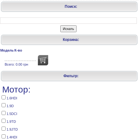
Поиск:
Корзина:
Модель
К-во
Всего:
0.00 грн
Фильтр:
Мотор:
1.6HDI
1.9D
1.5DCI
1.9TD
1.9JTD
1.4HDI