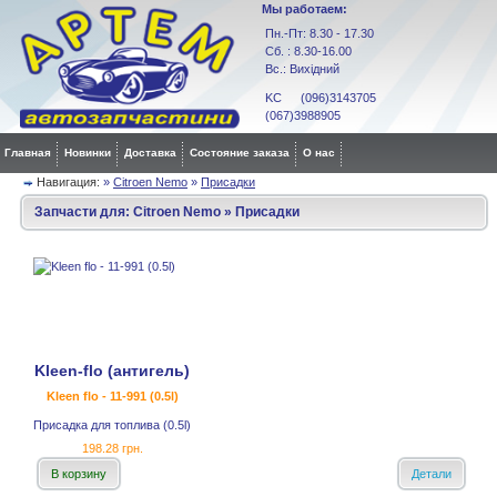
Мы работаем:
Пн.-Пт: 8.30 - 17.30
Сб. : 8.30-16.00
Вс.: Вихідний
KC (096)3143705
(067)3988905
Главная
Новинки
Доставка
Состояние заказа
О нас
Навигация:
»
Citroen Nemo
»
Присадки
Запчасти для:
Citroen Nemo
»
Присадки
Kleen-flo (антигель)
Kleen flo - 11-991 (0.5l)
Присадка для топлива (0.5l)
198.28 грн.
В корзину
Детали