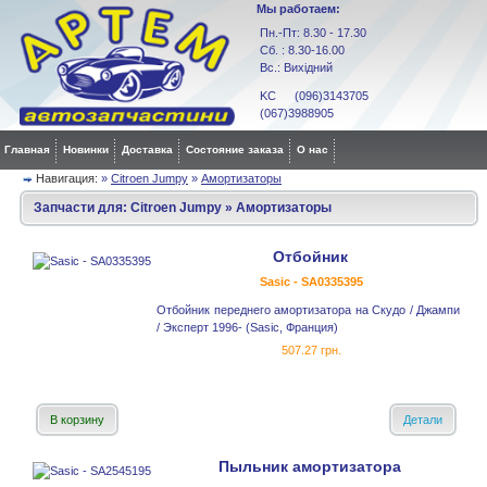
Мы работаем:
Пн.-Пт: 8.30 - 17.30
Сб. : 8.30-16.00
Вс.: Вихідний
KC (096)3143705
(067)3988905
Главная
Новинки
Доставка
Состояние заказа
О нас
Навигация:
»
Citroen Jumpy
»
Амортизаторы
Запчасти для:
Citroen Jumpy
»
Амортизаторы
Отбойник
Sasic - SA0335395
Отбойник переднего амортизатора на Скудо / Джампи
/ Эксперт 1996- (Sasic, Франция)
507.27 грн.
В корзину
Детали
Пыльник амортизатора