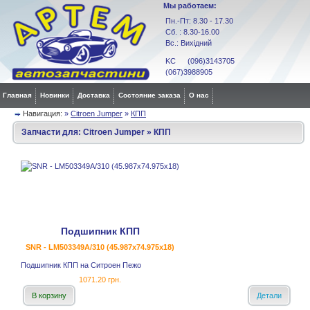
Мы работаем:
Пн.-Пт: 8.30 - 17.30
Сб. : 8.30-16.00
Вс.: Вихідний
KC (096)3143705
(067)3988905
Главная
Новинки
Доставка
Состояние заказа
О нас
Навигация:
»
Citroen Jumper
»
КПП
Запчасти для:
Citroen Jumper
»
КПП
Подшипник КПП
SNR - LM503349A/310 (45.987x74.975x18)
Подшипник КПП на Ситроен Пежо
1071.20 грн.
В корзину
Детали