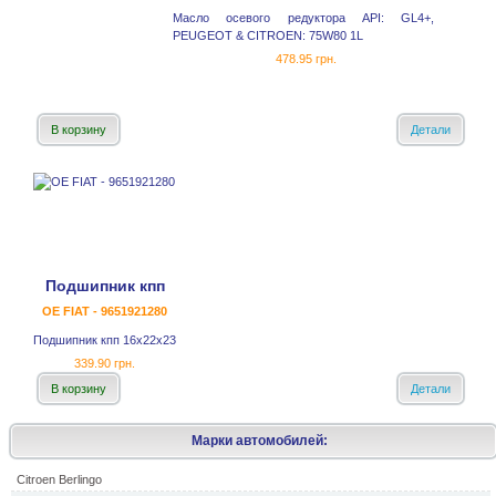
Масло осевого редуктора API: GL4+,
PEUGEOT & CITROEN: 75W80 1L
478.95 грн.
В корзину
Детали
Подшипник кпп
OE FIAT - 9651921280
Подшипник кпп 16x22x23
339.90 грн.
В корзину
Детали
Марки автомобилей:
Citroen Berlingo