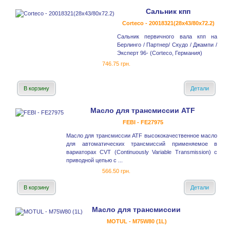
Сальник кпп
Corteco - 20018321(28x43/80x72.2)
Сальник первичного вала кпп на
Берлинго / Партнер/ Скудо / Джампи /
Эксперт 96- (Corteco, Германия)
746.75 грн.
В корзину
Детали
Масло для трансмиссии ATF
FEBI - FE27975
Масло для трансмиссии ATF высококачественное масло
для автоматических трансмиссий применяемое в
вариаторах CVT (Continuously Variable Transmission) с
приводной цепью с ...
566.50 грн.
В корзину
Детали
Масло для трансмиссии
MOTUL - M75W80 (1L)